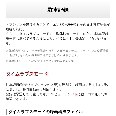
駐車記録
オプション
を追加することで、エンジンOFF後もそのまま常時記録が
継続可能に。
さらに「タイムラプスモード」「動体検知モード」の2つの駐車記録
モードも選択できるようになり、必要に応じた記録が可能になりま
す。
※駐車記録中はワンタッチ記録を行うことが出来ません。また、GPSの位置情報
は記録しないため再生時に地図などは表示されません。
※駐車記録モードへの切替えはボタン操作が必要です。
タイムラプスモード
駐車記録(別売りオプションが必要)を行う際、録画コマ数を1コマ/秒
に変更し、長時間録画に対応します。
記録は早送りで再生します。
PCビューアソフト
では、コマ送りでも
確認できます。
タイムラプスモードの録画構成ファイル