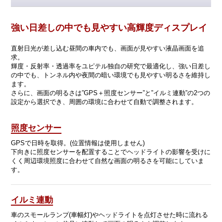
強い日差しの中でも見やすい高輝度ディスプレイ
直射日光が差し込む昼間の車内でも、画面が見やすい液晶画面を追
求。
輝度・反射率・透過率をユピテル独自の研究で最適化し、強い日差し
の中でも、トンネル内や夜間の暗い環境でも見やすい明るさを維持し
ます。
さらに、画面の明るさは”GPS＋照度センサー”と”イルミ連動”の2つの
設定から選択でき、周囲の環境に合わせて自動で調整されます。
照度センサー
GPSで日時を取得。(位置情報は使用しません)
下向きに照度センサーを配置することでヘッドライトの影響を受けに
くく周辺環境照度に合わせて自然な画面の明るさを可能にしていま
す。
イルミ連動
車のスモールランプ(車幅灯)やヘッドライトを点灯させた時に流れる