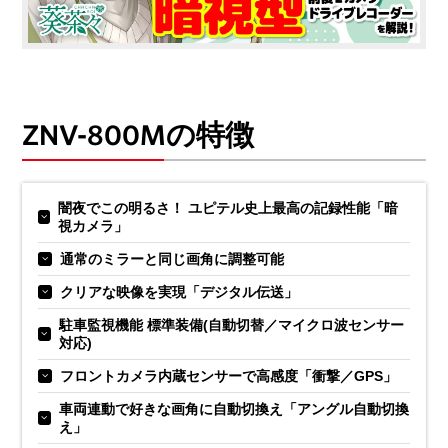
ZNV-800Mの特徴
闇夜でこの明るさ！ ユピテル史上最高の記録性能「暗
視カメラ」
通常のミラーと同じ画角に調整可能
クリアな映像を実現「デジタル伝送」
駐車監視機能 標準装備(自動切替／マイクロ波センサー
対応)
フロントカメラ内蔵センサーで高感度「衝撃／GPS」
車両連動で好きな画角に自動切換え「アングル自動切換
え」