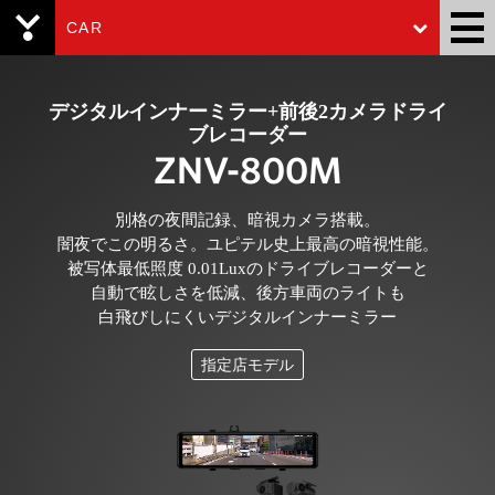
CAR
Yupiteru
デジタルインナーミラー+前後2カメラドライ
ブレコーダー
ZNV-800M
別格の夜間記録、暗視カメラ搭載。
闇夜でこの明るさ。ユピテル史上最高の暗視性能。
被写体最低照度 0.01Luxのドライブレコーダーと
自動で眩しさを低減、後方車両のライトも
白飛びしにくいデジタルインナーミラー
指定店モデル