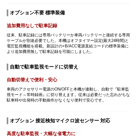
オプション不要 標準装備
追加費用なしで駐車記録
従来、駐車記録には専用バッテリーか車両バッテリーと接続する専用
ケーブルが別途必要でした。本機はオフタイマー設定(最大24時間)と
電圧監視機能を搭載。新設計の+B/ACC電源直結コードの標準装備に
より追加費用無しで駐車記録を可能にしました。
自動で駐車監視モードに切替え
自動切替えで便利・安心
車両のアクセサリー電源のON/OFFと本機が連動し、自動で『駐車監
視モード⇔常時録画』に切り替えます。従来は必要だった忘れがちな
駐車時や出発時の手動操作がなくなり便利で安心です。
オプション 接近検知マイクロ波センサー 対応
高度な駐車監視・大幅な省電力に