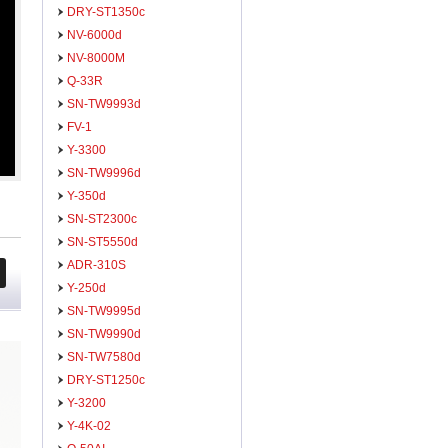
DRY-ST1350c
NV-6000d
NV-8000M
Q-33R
SN-TW9993d
FV-1
Y-3300
SN-TW9996d
Y-350d
SN-ST2300c
SN-ST5550d
ADR-310S
Y-250d
SN-TW9995d
SN-TW9990d
SN-TW7580d
DRY-ST1250c
Y-3200
Y-4K-02