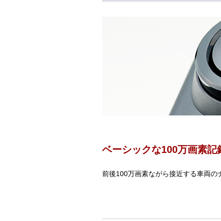
ベーシックな100万画素記
前後100万画素ながら接近する車両