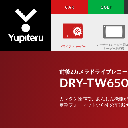
CAR
GOLF
レーザー＆レーダー探知
ドライブレコーダー
レーダー探知機
Yupiteru
前後2カメラドライブレコー
DRY-TW65
カンタン操作で、あんしん機能が
定期フォーマットいらずの前後2