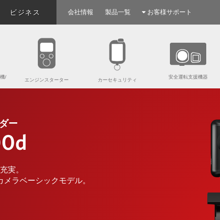
ビジネス
会社情報
製品一覧
お客様サポート
機/
安全運転支援機器
エンジンスターター
カーセキュリティ
ダー
00d
充実。
カメラベーシックモデル。