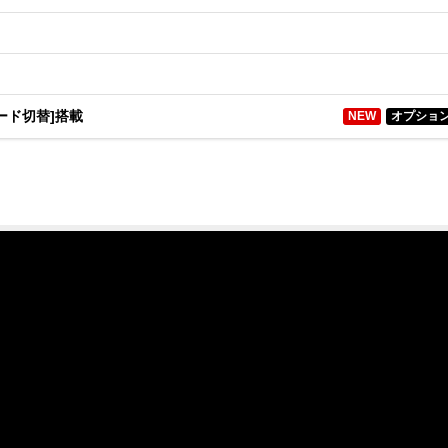
ード切替]搭載
NEW
オプショ