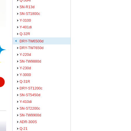
Q-50AI
SN-R13d
SN-ST1800c
Y-3100
Y-401di
Q-32R
DRY-TW6500d
DRY-TW7650d
Y-220d
SN-TW9880d
Y-230d
Y-3000
Q-31R
DRY-ST1200c
SN-ST5450d
Y-410di
SN-ST2200c
SN-TW9900d
ADR-300S
Q-21