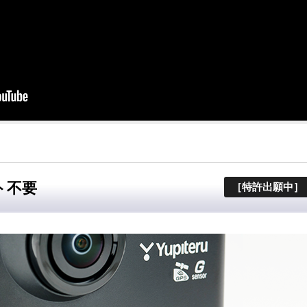
ト不要
［特許出願中］