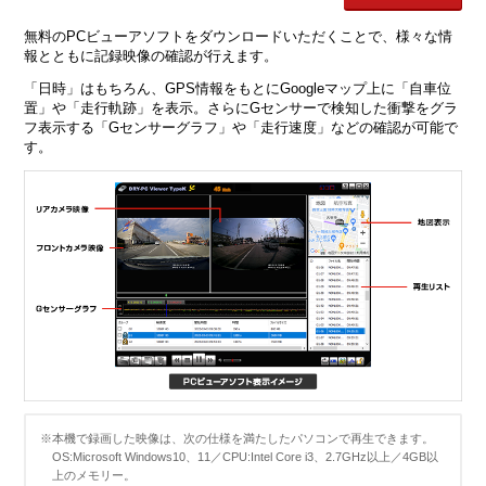
無料のPCビューアソフトをダウンロードいただくことで、様々な情
報とともに記録映像の確認が行えます。
「日時」はもちろん、GPS情報をもとにGoogleマップ上に「自車位
置」や「走行軌跡」を表示。さらにGセンサーで検知した衝撃をグラ
フ表示する「Gセンサーグラフ」や「走行速度」などの確認が可能で
す。
※本機で録画した映像は、次の仕様を満たしたパソコンで再生できます。
OS:Microsoft Windows10、11／CPU:Intel Core i3、2.7GHz以上／4GB以
上のメモリー。