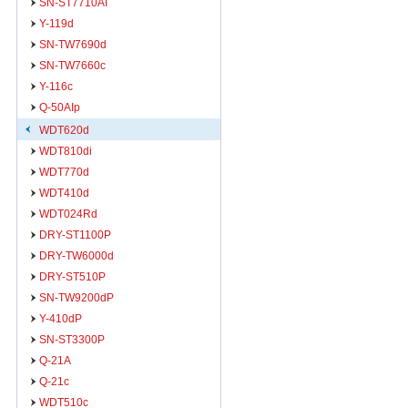
SN-ST7710AI
Y-119d
SN-TW7690d
SN-TW7660c
Y-116c
Q-50AIp
WDT620d
WDT810di
WDT770d
WDT410d
WDT024Rd
DRY-ST1100P
DRY-TW6000d
DRY-ST510P
SN-TW9200dP
Y-410dP
SN-ST3300P
Q-21A
Q-21c
WDT510c