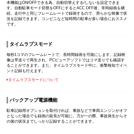
本機能はON/OFFできる為、自動切替えする/しないを設定できま
す。自動駐車モード切替をOFFにするとACC OFF後、常時録画を継
続。走行中と同じフレームレートで録画するので、滑らかな映像で状
況を記録できます。コンビニなど短時間の駐車が多い場合におススメ
です。
タイムラプスモード
毎秒1コマのフレームレートで、長時間録画を可能にします。記録映
像は早送りで再生され、PCビューアソフトではコマ送りでも確認す
ることができます。また、タイムラプスモード中に、衝撃検知でイベ
ント記録も行えます。
タイムラプスモードについて
バックアップ電源機能
駐車記録用オプションを取付ければ、事故などで車両エンジンがオフ
となった場合でも録画の延長が可能に。万が一の際、事故発生からそ
の後の状況までしっかり記録することができます。