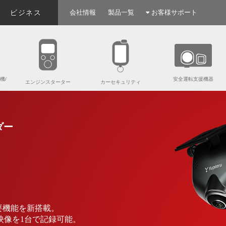
ビジネス
会社情報
製品一覧
お客様サポート
機/
安全運転支援機器
エンジンスターター
カーセキュリティ
ダー
要機能を新搭載。
の映像を1台で記録可能。