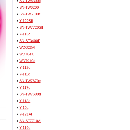
SN-TW6300c
SN-TW6200
SN-TW6100c
Y-122SII
SN-TW7720SII
Y-113c
SN-ST3400P
WDQ23AI
WDT04K
WDT910d
Y-112c
Y-111c
SN-TW7670c
Y-117c
SN-TW7680d
Y-118d
Y-10c
Y-121AI
SN-ST7710AI
Y-119d