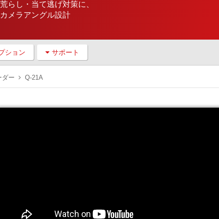
荒らし・当て逃げ対策に、
カメラアングル設計
プション
サポート
ーダー
Q-21A