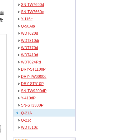
SN-TW7690d
SN-TW7660c
垂
Y-116c
を
Q-50AIp
WDT620d
WDT810di
WDT770d
WDT410d
WDT024Rd
DRY-ST1100P
DRY-TW6000d
DRY-ST510P
SN-TW9200dP
Y-410dP
SN-ST3300P
Q-21A
Q-21c
WDT510c