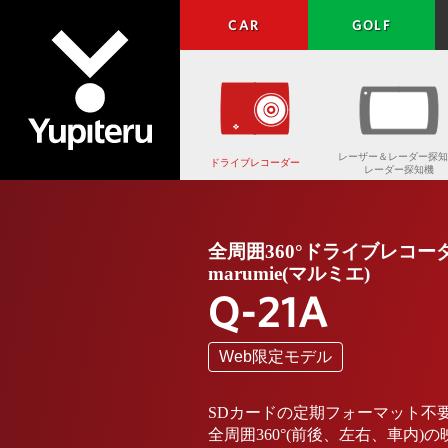
CAR
GOLF
レーザー＆レーダー探知
ドライブレコーダー
レーダー探知機
Yupiteru
全周囲360°ドライブレコー
marumie(マルミエ)
Q-21A
Web限定モデル
SDカードの定期フォーマット不
全周囲360°(前後、左右、車内)