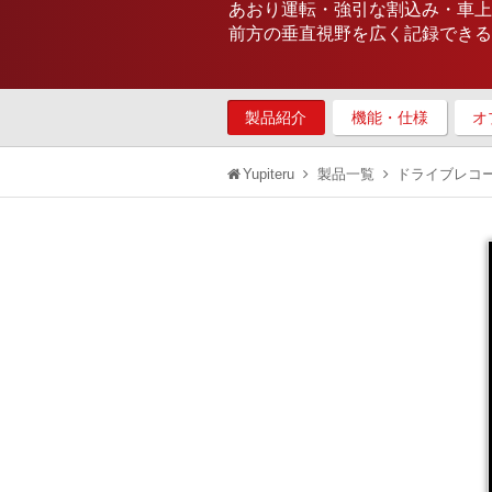
あおり運転・強引な割込み・車上
前方の垂直視野を広く記録できる
製品紹介
機能・仕様
オ
Yupiteru
製品一覧
ドライブレコ