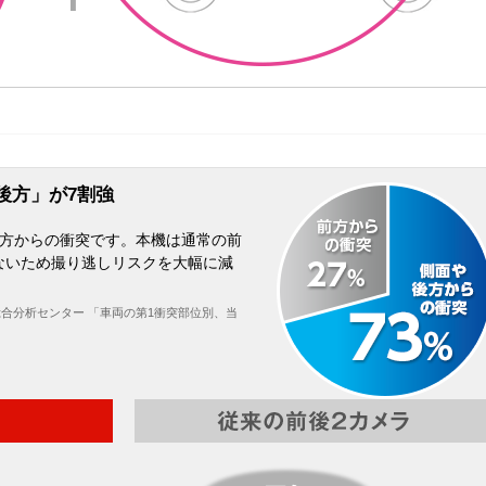
後方」が7割強
後方からの衝突です。本機は通常の前
ないため撮り逃しリスクを大幅に減
総合分析センター 「車両の第1衝突部位別、当