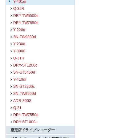
Y-401di
Q-32R
DRY-TW6500d
DRY-TW7650d
Y-220d
SN-TW9880d
Y-230d
Y-3000
Q-31R
DRY-ST1200c
SN-ST5450d
Y-410di
SN-ST2200c
SN-TW9900d
ADR-300S
Q-21
DRY-TW7550d
DRY-ST1000c
指定店ドライブレコーダー