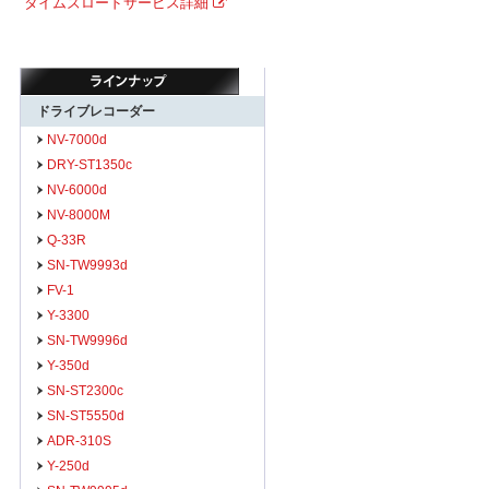
タイムズロードサービス詳細
ドライブレコーダー
NV-7000d
DRY-ST1350c
NV-6000d
NV-8000M
Q-33R
SN-TW9993d
FV-1
Y-3300
SN-TW9996d
Y-350d
SN-ST2300c
SN-ST5550d
ADR-310S
Y-250d