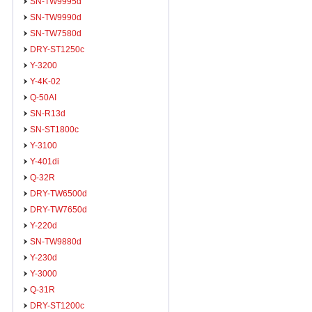
SN-TW9995d
SN-TW9990d
SN-TW7580d
DRY-ST1250c
Y-3200
Y-4K-02
Q-50AI
SN-R13d
SN-ST1800c
Y-3100
Y-401di
Q-32R
DRY-TW6500d
DRY-TW7650d
Y-220d
SN-TW9880d
Y-230d
Y-3000
Q-31R
DRY-ST1200c