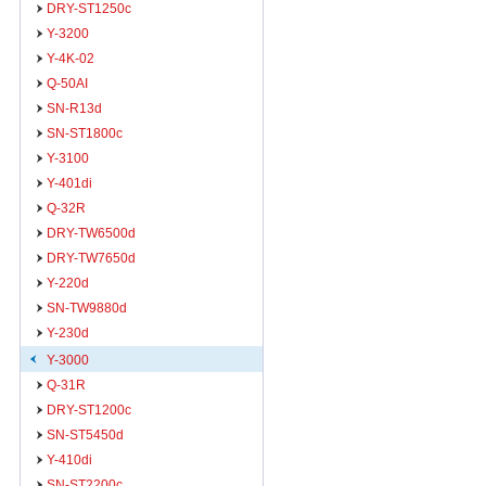
DRY-ST1250c
Y-3200
Y-4K-02
Q-50AI
SN-R13d
SN-ST1800c
Y-3100
Y-401di
Q-32R
DRY-TW6500d
DRY-TW7650d
Y-220d
SN-TW9880d
Y-230d
Y-3000
Q-31R
DRY-ST1200c
SN-ST5450d
Y-410di
SN-ST2200c