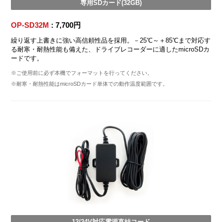
専用SDカード(32GB)
OP-SD32M
: 7,700円
繰り返す上書きに強い高信頼性品を採用。－25℃～＋85℃まで対応す
る耐寒・耐熱性能も備えた、ドライブレコーダーに適したmicroSDカ
ードです。
※ご使用前に必ず本機でフォーマットを行ってください。
※耐寒・耐熱性能はmicroSDカード単体での動作温度範囲です。
12/24V対応電源直結コード