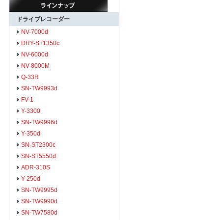
ドライブレコーダー
NV-7000d
DRY-ST1350c
NV-6000d
NV-8000M
Q-33R
SN-TW9993d
FV-1
Y-3300
SN-TW9996d
Y-350d
SN-ST2300c
SN-ST5550d
ADR-310S
Y-250d
SN-TW9995d
SN-TW9990d
SN-TW7580d