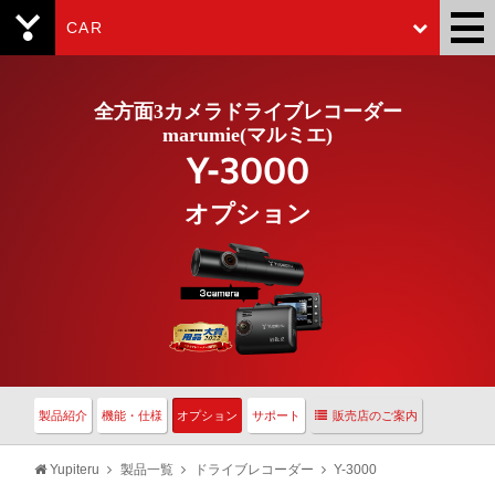
CAR
Yupiteru
全方面3カメラドライブレコーダー
marumie(マルミエ)
Y-3000
オプション
製品紹介
機能・仕様
オプション
サポート
販売店のご案内
Yupiteru
製品一覧
ドライブレコーダー
Y-3000