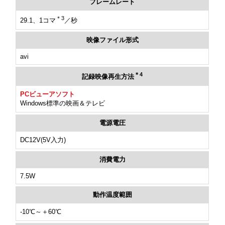
フレームレート
＊3
29.1、1コマ
／秒
映像ファイル形式
avi
＊4
記録映像再生方法
PCビューアソフト
Windows標準の映画＆テレビ
電源電圧
DC12V(5V入力)
消費電力
7.5W
動作温度範囲
-10℃～＋60℃