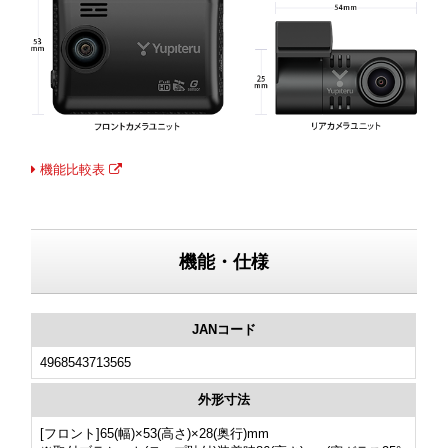
機能比較表
機能・仕様
JANコード
4968543713565
外形寸法
[フロント]65(幅)×53(高さ)×28(奥行)mm