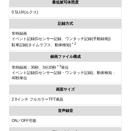
最低被写体照度
0.5LUX(ルクス)
記録方式
常時録画
イベント記録(Gセンサー記録、ワンタッチ記録(手動録画))
＊2
駐車記録(タイムラプス、動体検知)
録画ファイル構成
＊3
常時録画：30秒、3分20秒
単位
イベント記録(Gセンサー記録・ワンタッチ記録)、動体検知：
40秒単位
画面サイズ
2.0インチ フルカラーTFT液晶
音声録音
ON／OFF可能