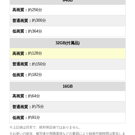
64GB
約256分
約300分
約364分
32GB(付属品)
約128分
約150分
約182分
16GB
約64分
約75分
約91分
※上記値は目安で、絶対保証値ではありません。
※お使いの状況、被写体や周囲環境などの要因により録画可能時間は変化しま