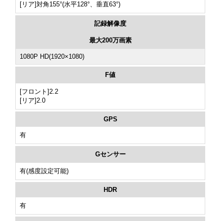
[リア]対角155°(水平128°、垂直63°)
記録解像度
最大200万画素
1080P HD(1920×1080)
F値
[フロント]2.2
[リア]2.0
GPS
有
Gセンサー
有(感度設定可能)
HDR
有