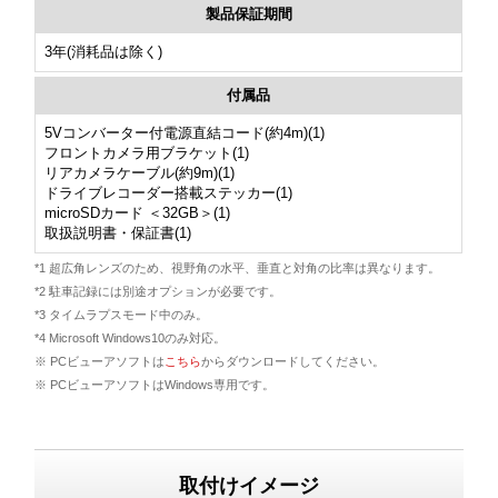
製品保証期間
3年(消耗品は除く)
付属品
5Vコンバーター付電源直結コード(約4m)(1)
フロントカメラ用ブラケット(1)
リアカメラケーブル(約9m)(1)
ドライブレコーダー搭載ステッカー(1)
microSDカード ＜32GB＞(1)
取扱説明書・保証書(1)
*1 超広角レンズのため、視野角の水平、垂直と対角の比率は異なります。
*2 駐車記録には別途オプションが必要です。
*3 タイムラプスモード中のみ。
*4 Microsoft Windows10のみ対応。
※ PCビューアソフトは
こちら
からダウンロードしてください。
※ PCビューアソフトはWindows専用です。
取付けイメージ