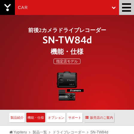
CAR
Yupiteru
前後2カメラドライブレコーダー
SN-TW84d
機能・仕様
指定店モデル
製品紹介
機能・仕様
オプション
サポート
販売店のご案内
Yupiteru
製品一覧
ドライブレコーダー
SN-TW84d