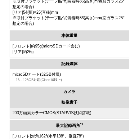
※取付ブラケット(テープ貼付)装着時86(高さ)mm(窓ガラス25°
想定の場合)
[リア]54(幅)×25(直径)mm
※取付ブラケット(テープ貼付)装着時36(高さ)mm(窓ガラス25°
想定の場合)
本体重量
[フロント]約95g(microSDカード含む)
[リア]約26g
記録媒体
microSDカード(32GB付属)
16～128GB対応(Class10以上)
カメラ
映像素子
200万画素カラーCMOS(STARVIS技術搭載)
*1
最大記録画角
[フロント]対角162°(水平138°、垂直78°)