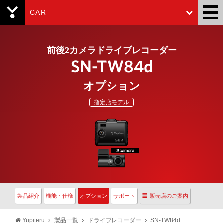
CAR
Yupiteru
前後2カメラドライブレコーダー
SN-TW84d
オプション
指定店モデル
製品紹介
機能・仕様
オプション
サポート
販売店のご案内
Yupiteru
製品一覧
ドライブレコーダー
SN-TW84d