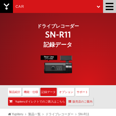
CAR
Yupiteru
ドライブレコーダー
SN-R11
記録データ
製品紹介
機能・仕様
記録データ
オプション
サポート
Yupiteruダイレクトでのご購入はこちら
販売店のご案内
Yupiteru
製品一覧
ドライブレコーダー
SN-R11