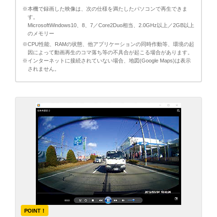
※本機で録画した映像は、次の仕様を満たしたパソコンで再生できま
す。
MicrosoftWindows10、8、7／Core2Duo相当、2.0GHz以上／2GB以上
のメモリー
※CPU性能、RAMの状態、他アプリケーションの同時作動等、環境の起
因によって動画再生のコマ落ち等の不具合が起こる場合があります。
※インターネットに接続されていない場合、地図(Google Maps)は表示
されません。
POINT！