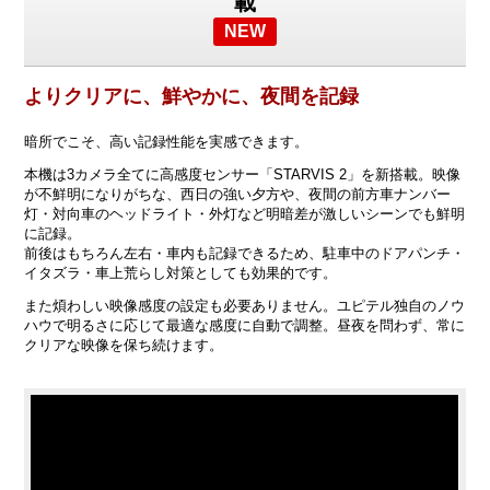
載
NEW
よりクリアに、鮮やかに、夜間を記録
暗所でこそ、高い記録性能を実感できます。
本機は3カメラ全てに高感度センサー「STARVIS 2」を新搭載。映像
が不鮮明になりがちな、西日の強い夕方や、夜間の前方車ナンバー
灯・対向車のヘッドライト・外灯など明暗差が激しいシーンでも鮮明
に記録。
前後はもちろん左右・車内も記録できるため、駐車中のドアパンチ・
イタズラ・車上荒らし対策としても効果的です。
また煩わしい映像感度の設定も必要ありません。ユピテル独自のノウ
ハウで明るさに応じて最適な感度に自動で調整。昼夜を問わず、常に
クリアな映像を保ち続けます。