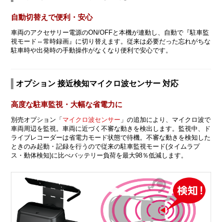
自動切替えで便利・安心
車両のアクセサリー電源のON/OFFと本機が連動し、自動で『駐車監
視モード⇔常時録画』に切り替えます。従来は必要だった忘れがちな
駐車時や出発時の手動操作がなくなり便利で安心です。
オプション 接近検知マイクロ波センサー 対応
高度な駐車監視・大幅な省電力に
別売オプション「
マイクロ波センサー
」の追加により、マイクロ波で
車両周辺を監視。車両に近づく不審な動きを検出します。監視中、ド
ライブレコーダーは省電力モード状態で待機。不審な動きを検知した
ときのみ起動・記録を行うので従来の駐車監視モード(タイムラプ
ス・動体検知)に比べバッテリー負荷を最大98％低減します。