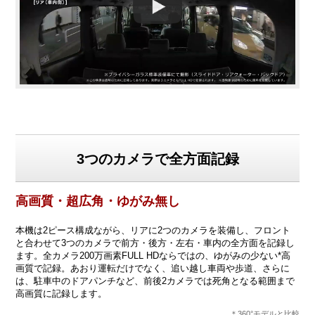
3つのカメラで全方面記録
高画質・超広角・ゆがみ無し
本機は2ピース構成ながら、リアに2つのカメラを装備し、フロント
と合わせて3つのカメラで前方・後方・左右・車内の全方面を記録し
ます。全カメラ200万画素FULL HDならではの、ゆがみの少ない*高
画質で記録。あおり運転だけでなく、追い越し車両や歩道、さらに
は、駐車中のドアパンチなど、前後2カメラでは死角となる範囲まで
高画質に記録します。
＊360°モデルと比較