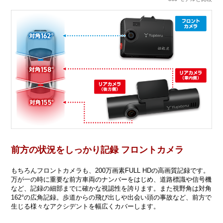
前方の状況をしっかり記録 フロントカメラ
もちろんフロントカメラも、200万画素FULL HDの高画質記録です。
万が一の時に重要な前方車両のナンバーをはじめ、道路標識や信号機
など、記録の細部までに確かな視認性を誇ります。また視野角は対角
162°の広角記録。歩道からの飛び出しや出会い頭の事故など、前方で
生じる様々なアクシデントを幅広くカバーします。