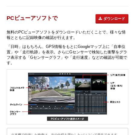
PCビューアソフトで
ダウンロード
無料のPCビューアソフトをダウンロードいただくことで、様々な情
報とともに記録映像の確認が行えます。
「日時」はもちろん、GPS情報をもとにGoogleマップ上に「自車位
置」や「走行軌跡」を表示。さらにGセンサーで検知した衝撃をグラ
フ表示する「Gセンサーグラフ」や「走行速度」などの確認が可能で
す。
※本機で録画した映像は、次の仕様を満たしたパソコンで再生できます。