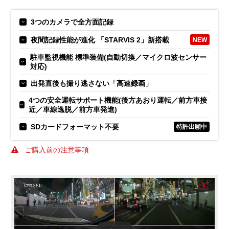
3つのカメラで全方面記録
夜間記録性能が進化 「STARVIS 2」新搭載
NEW
駐車監視機能 標準装備(自動切換／マイクロ波センサー
対応)
出発直後も撮り逃さない「高速録画」
4つの安全運転サポート機能(後方あおり運転／前方車接
近／車線逸脱／前方車発進)
SDカードフォーマット不要
特許出願中
ご購入前の注意事項