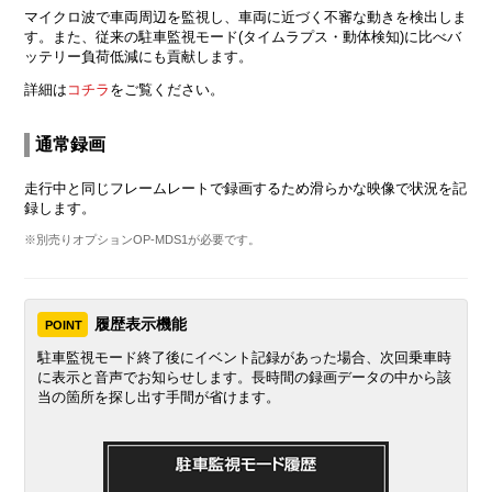
マイクロ波で車両周辺を監視し、車両に近づく不審な動きを検出しま
す。また、従来の駐車監視モード(タイムラプス・動体検知)に比べバ
ッテリー負荷低減にも貢献します。
詳細は
コチラ
をご覧ください。
通常録画
走行中と同じフレームレートで録画するため滑らかな映像で状況を記
録します。
※別売りオプションOP-MDS1が必要です。
履歴表示機能
POINT
駐車監視モード終了後にイベント記録があった場合、次回乗車時
に表示と音声でお知らせします。長時間の録画データの中から該
当の箇所を探し出す手間が省けます。