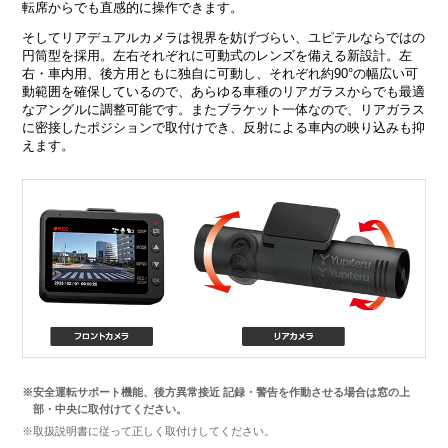
転席からでも直感的に操作できます。
そしてリアデュアルカメラは視界を妨げづらい、ユピテルならではの
円筒型を採用。左右それぞれに可動式のレンズを備える新設計。左
右・車内用、後方用ともに独自に可動し、それぞれ約90°の幅広い可
動範囲を確保しているので、あらゆる車種のリアガラスからでも最適
なアングルに調整可能です。またブラケット一体なので、リアガラス
に密接したポジションで取付けでき、反射による車内の映り込みも抑
えます。
※安全運転サポート機能、後方異常接近 記録・警告を作動させる場合は窓の上
部・中央に取付けてください。
※取扱説明書に従って正しく取付けしてください。