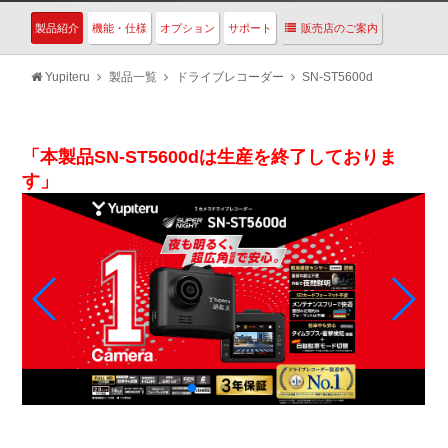
製品紹介
機能・仕様
オプション
サポート
販売店のご案内
Yupiteru
製品一覧
ドライブレコーダー
SN-ST5600d
「本製品SN-ST5600dは生産を終了しておりま
す」