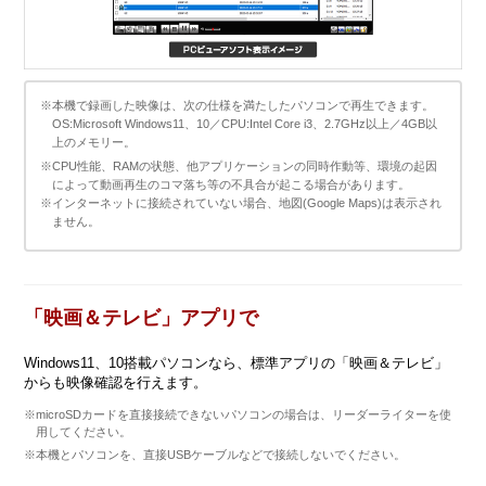
※本機で録画した映像は、次の仕様を満たしたパソコンで再生できます。
OS:Microsoft Windows11、10／CPU:Intel Core i3、2.7GHz以上／4GB以
上のメモリー。
※CPU性能、RAMの状態、他アプリケーションの同時作動等、環境の起因
によって動画再生のコマ落ち等の不具合が起こる場合があります。
※インターネットに接続されていない場合、地図(Google Maps)は表示され
ません。
「映画＆テレビ」アプリで
Windows11、10搭載パソコンなら、標準アプリの「映画＆テレビ」
からも映像確認を行えます。
※microSDカードを直接接続できないパソコンの場合は、リーダーライターを使
用してください。
※本機とパソコンを、直接USBケーブルなどで接続しないでください。