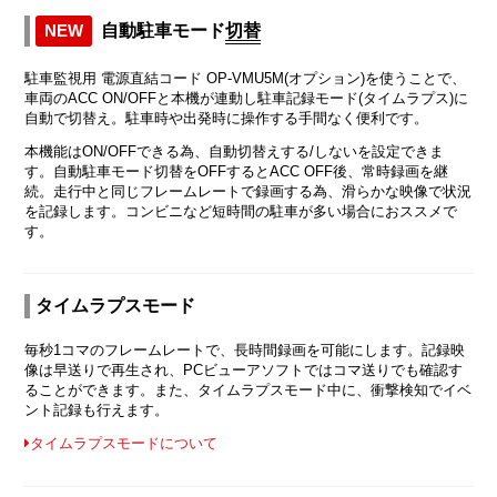
NEW
自動駐車モード
切替
駐車監視用 電源直結コード OP-VMU5M(オプション)を使うことで、
車両のACC ON/OFFと本機が連動し駐車記録モード(タイムラプス)に
自動で切替え。駐車時や出発時に操作する手間なく便利です。
本機能はON/OFFできる為、自動切替えする/しないを設定できま
す。自動駐車モード切替をOFFするとACC OFF後、常時録画を継
続。走行中と同じフレームレートで録画する為、滑らかな映像で状況
を記録します。コンビニなど短時間の駐車が多い場合におススメで
す。
タイムラプスモード
毎秒1コマのフレームレートで、長時間録画を可能にします。記録映
像は早送りで再生され、PCビューアソフトではコマ送りでも確認す
ることができます。また、タイムラプスモード中に、衝撃検知でイベ
ント記録も行えます。
タイムラプスモードについて