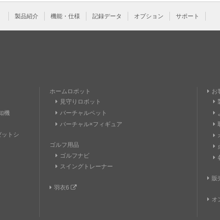
製品紹介
機能・仕様
記録データ
オプション
サポート
ホームロボット
お
見守りロボット
知機
バーチャルペット
バーチャル×フィギュア
トゼットシ
ゴルフ用品
ゴルフナビ
スイングトレーナー
販
羽衣6
オ