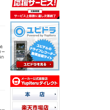
給
リー
間の