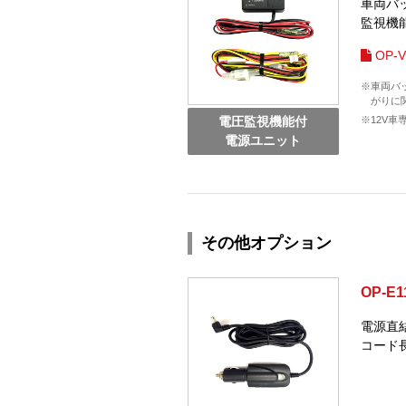
車両バ
監視機
OP-
※車両バ
がりに
※12V
電圧監視機能付
電源ユニット
その他オプション
OP-E1
電源直
コード