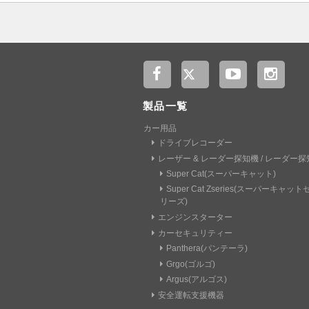
製品一覧
カー用品
ドライブレコーダー
レーザー & レーダー探知機 / レーダー探
Super Cat(スーパーキャット)
Super Cat Zseries(スーパーキャッ
リーズ)
エンジンスターター
カーセキュリティー
Panthera(パンテーラ)
Grgo(ゴルゴ)
Argus(アルゴス)
安全運転支援機器