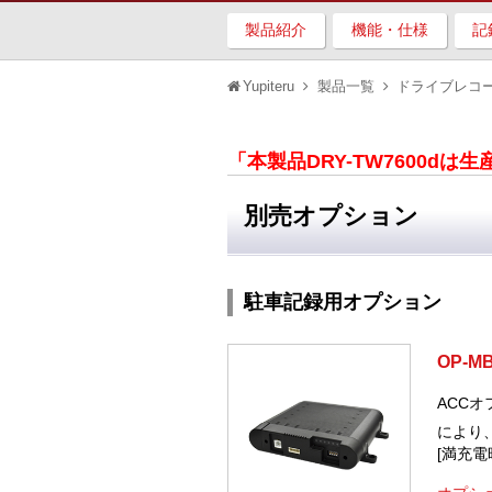
製品紹介
機能・仕様
記
Yupiteru
製品一覧
ドライブレコ
「本製品DRY-TW7600d
別売オプション
駐車記録用オプション
OP-M
ACC
により
[満充電