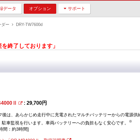
録データ
オプション
サポート
ーダー
DRY-TW7600d
は生産を終了しております」
B4000Ⅱ
: 29,700円
オフ後は、あらかじめ走行中に充電されたマルチバッテリーからの電源供
※
、駐車監視を行います。車両バッテリーへの負担もなく安心です。
時間：約3時間]