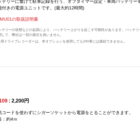
ッテリーに繋げて駐車記録を行う、オフタイマー設定・車両バッテリー
能付きの電源ユニットです。(最大約12時間)
VMU01の取扱説明書
ッテリーの状態などの起因により、バッテリー上がりを起こす可能性があります。バッテリ
関して、弊社は一切の責任を負いません。
車専用ドライブレコーダーは、本オプションを使用しても24V車には接続できません。
109
: 2,200円
結コードを使わずにシガーソケットから電源をとることができます。
長：約4ｍ