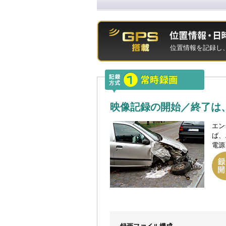
位置情報を記録し
映像記録の開始／終了は、
エン
ば、
電源