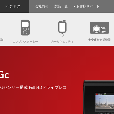
ビジネス
会社情報
製品一覧
お客様サポート
探知
安全運転支援機器
エンジンスターター
カーセキュリティ
Gc
センサー搭載 Full HDドライブレコ