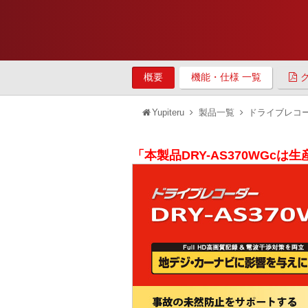
概要
機能・仕様 一覧
Yupiteru
製品一覧
ドライブレコ
「本製品DRY-AS370WGc