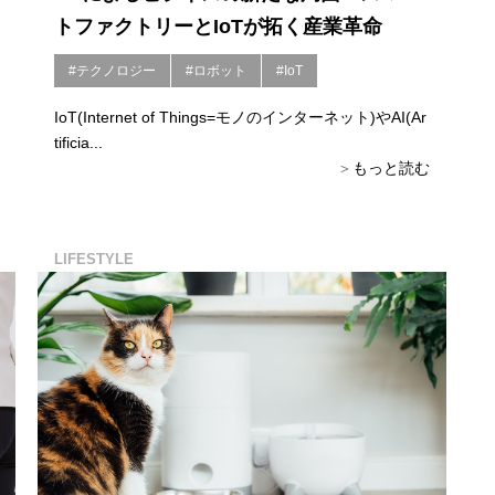
トファクトリーとIoTが拓く産業革命
#テクノロジー
#ロボット
#IoT
IoT(Internet of Things=モノのインターネット)やAI(Ar
tificia...
もっと読む
LIFESTYLE