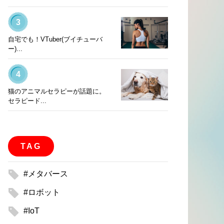
3
自宅でも！VTuber(ブイチューバ
ー)...
4
猫のアニマルセラピーが話題に。
セラピード...
TAG
#メタバース
#ロボット
#IoT