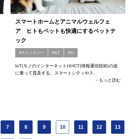
スマートホームとアニマルウェルフェ
ア ヒトもペットも快適にするペットテ
ック
#テクノロジー
#IoT
#AI
IoT(モノのインターネット)やICT(情報通信技術)の波
に乗って普及する、スマートシティやス...
もっと読む
7
8
9
10
11
12
13