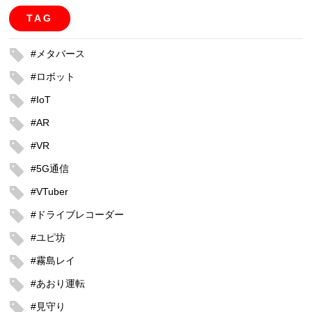
TAG
#メタバース
#ロボット
#IoT
#AR
#VR
#5G通信
#VTuber
#ドライブレコーダー
#ユピ坊
#霧島レイ
#あおり運転
#見守り