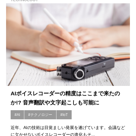
AIボイスレコーダーの精度はここまで来たの
か!? 音声翻訳や文字起こしも可能に
#AI
#テクノロジー
#IoT
近年、AIの技術は目覚ましい発展を遂げています。会議など
に欠かせないボイスレコーダーの進化もそ...