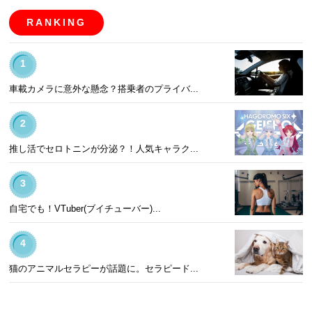
RANKING
1
車載カメラに意外な懸念？搭乗者のプライバ...
2
推し活でセロトニンが分泌？！人気キャラク...
3
自宅でも！VTuber(ブイチューバー)...
4
猫のアニマルセラピーが話題に。セラピード...