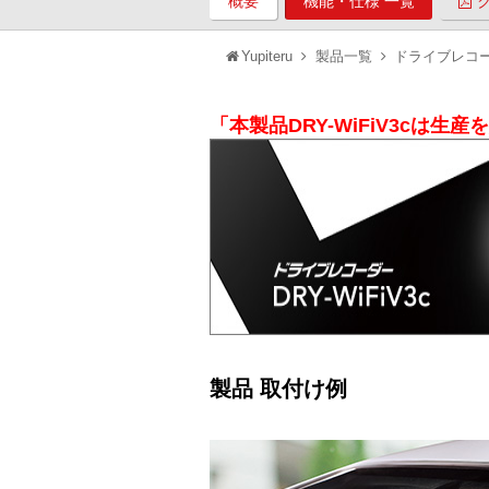
概要
機能・仕様 一覧
Yupiteru
製品一覧
ドライブレコ
「本製品DRY-WiFiV3cは生
製品 取付け例