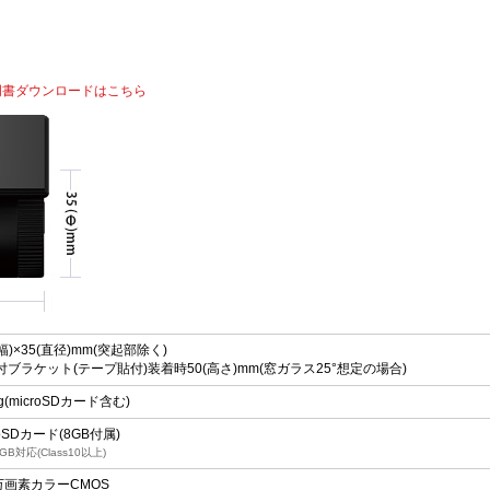
明書ダウンロードはこちら
(幅)×35(直径)mm(突起部除く)
付ブラケット(テープ貼付)装着時50(高さ)mm(窓ガラス25°想定の場合)
g(microSDカード含む)
roSDカード(8GB付属)
GB対応(Class10以上)
0万画素カラーCMOS