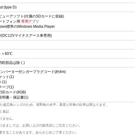
t (type D)
ビューアソフト(付属のSDカードに収録)
ートフォン用
専用アプリ
ows標準のWindows Media Player
V(DC12Vマイナスアース車専用)
～＋60℃
(消耗部品は除く)
 コンバーター付シガープラグコード(約4m)
ット(1)
(1)
ープ(1)
roSDカード(8GB)
説明書・保証書(1)
また超広角レンズのため、視野角の水平、垂直と対角の比率は異なります。
く表記
りません。
つきましては、お買い上げの販売店にご注文ください。
更することがあります。あらかじめご了承ください。