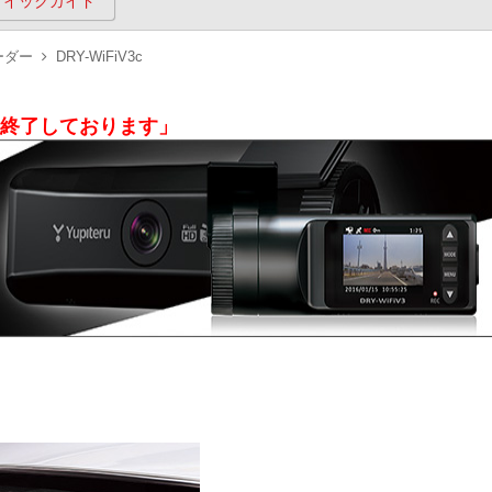
クイックガイド
ーダー
DRY-WiFiV3c
産を終了しております」