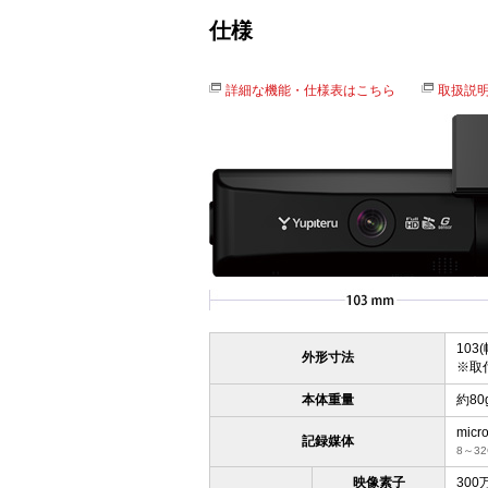
仕様
詳細な機能・仕様表はこちら
取扱説
103
外形寸法
※取
本体重量
約80
mic
記録媒体
8～32
映像素子
30