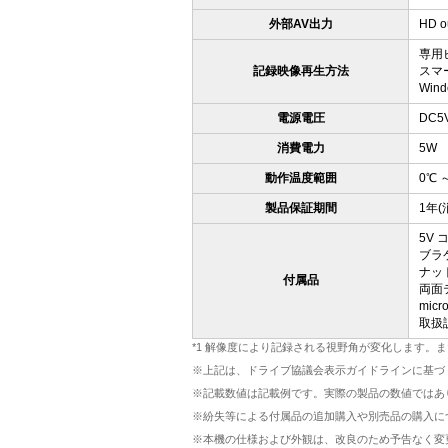
外部AV出力
HD ou
専用
記録映像再生方法
スマ
Wind
電源電圧
DC5
消費電力
5W
動作温度範囲
0℃ 
製品保証期間
1年
5V
ブラケ
ナット
付属品
両面テ
mic
取扱
*1 解像度により記録される視野角が変化します。
※上記は、ドライブ協議会表示ガイドラインに基づ
※記載数値は記載例です。実際の製品の数値ではあ
※紛失等による付属品の追加購入や別売品の購入に
※本機の仕様および外観は、改良のため予告なく変