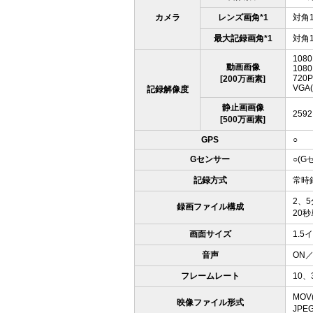
カメラ
レンズ画角*1
対角1
最大記録画角*1
対角1
1080
動画画像
1080
720P
[200万画素]
VGA(
記録解像度
静止画画像
2592
[500万画素]
GPS
○
Gセンサー
○(
記録方式
常時
2、
録画ファイル構成
20
画面サイズ
1.5
音声
ON／
フレームレート
10
MOV(
映像ファイル形式
JPE