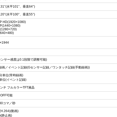
31°(水平101°、垂直64°)
20°(水平100°、垂直55°)
P HD(1920×1080)
P(1440×1080)
(1280×720)
640×480)
×1944
Gセンサー感度は0.1段階で調整可能)
録画／イベント記録(Gセンサー記録／ワンタッチ記録(手動録画))
5分単位(常時録画)
秒単位(イベント記録)
インチ フルカラーTFT液晶
OFF可能
、30コマ／秒
H.264)(動画)
G(静止画)