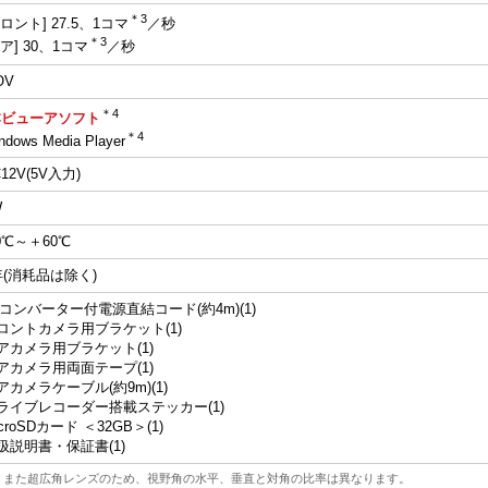
＊3
フロント] 27.5、1コマ
／秒
＊3
リア] 30、1コマ
／秒
OV
＊4
Cビューアソフト
＊4
ndows Media Player
12V(5V入力)
W
10℃～＋60℃
年(消耗品は除く)
Vコンバーター付電源直結コード(約4m)(1)
ロントカメラ用ブラケット(1)
アカメラ用ブラケット(1)
アカメラ用両面テープ(1)
アカメラケーブル(約9m)(1)
ライブレコーダー搭載ステッカー(1)
croSDカード ＜32GB＞(1)
扱説明書・保証書(1)
す。また超広角レンズのため、視野角の水平、垂直と対角の比率は異なります。