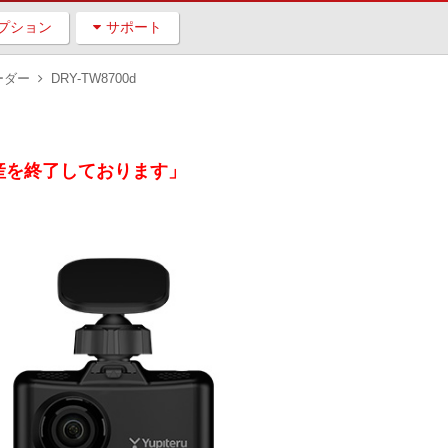
プション
サポート
ーダー
DRY-TW8700d
は生産を終了しております」