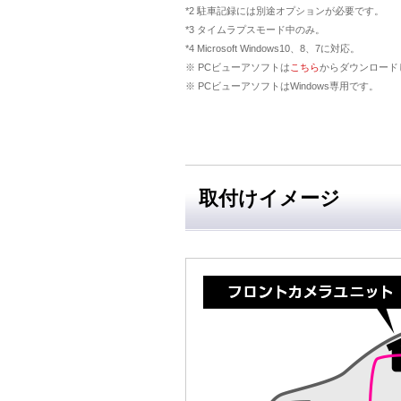
*2 駐車記録には別途オプションが必要です。
*3 タイムラプスモード中のみ。
*4 Microsoft Windows10、8、7に対応。
※ PCビューアソフトは
こちら
からダウンロード
※ PCビューアソフトはWindows専用です。
取付けイメージ