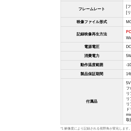
[
フレームレート
[
映像ファイル形式
M
P
記録映像再生方法
Wi
電源電圧
DC
消費電力
5
動作温度範囲
-
製品保証期間
1
5
フ
リ
リ
付属品
リ
ド
mi
取
*1 解像度により記録される視野角が変化しま