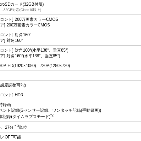
croSDカード(32GB付属)
8～32GB対応(Class10以上)
フロント] 200万画素カラーCMOS
リア] 200万画素カラーCMOS
フロント] 対角160°
ア] 対角160°
ロント] 対角160°(水平138°、垂直85°)
ア] 対角160°(水平138°、垂直85°)
80P HD(1920×1080)、720P(1280×720)
(感度調整可能)
フロント] HDR
時録画
ベント記録(Gセンサー記録、ワンタッチ記録(手動録画))
*2
車記録(タイムラプスモード)
＊3
分、27分
単位
N／OFF可能