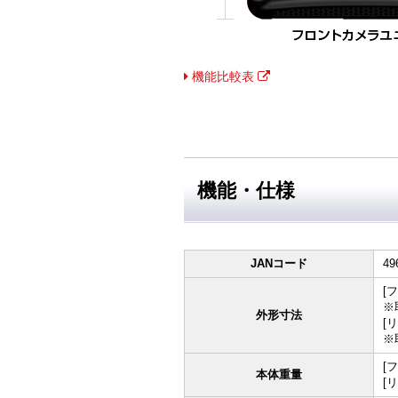
機能比較表
機能・仕様
JANコード
49
[フ
※
外形寸法
[リ
※
[
本体重量
[リ