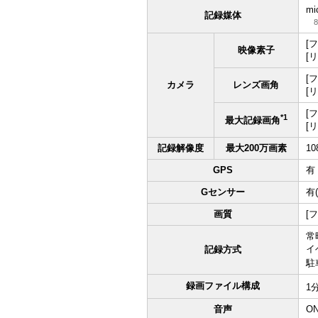
mi
記録媒体
[
映像素子
[
[
カメラ
レンズ画角
[リ
[フ
*1
最大記録画角
[リ
記録解像度
最大200万画素
10
GPS
有
Gセンサー
有
画質
[
常
イ
記録方式
駐
録画ファイル構成
1
音声
O