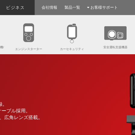
ビジネス
会社情報
製品一覧
お客様サポート
機/
安全運転支援機器
エンジンスターター
カーセキュリティ
録。
ケーブル採用。
サー、広角レンズ搭載。