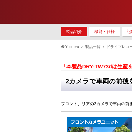
製品紹介
機能・仕様
記
Yupiteru
製品一覧
ドライブレコ
「本製品DRY-TW73dは生
2カメラで車両の前後を2
フロント、リアの2カメラで車両の前後