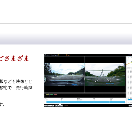
どさまざま
情報なども映像とと
無料)で、走行軌跡
す。