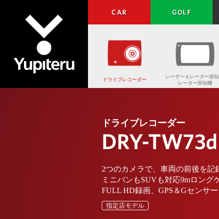
CAR
GOLF
レーザー＆レーダー探知
ドライブレコーダー
レーダー探知機
Yupiteru
ドライブレコーダー
DRY-TW73d
2つのカメラで、車両の前後を記
ミニバンもSUVも対応9mロング
FULL HD録画、GPS＆Gセン
指定店モデル