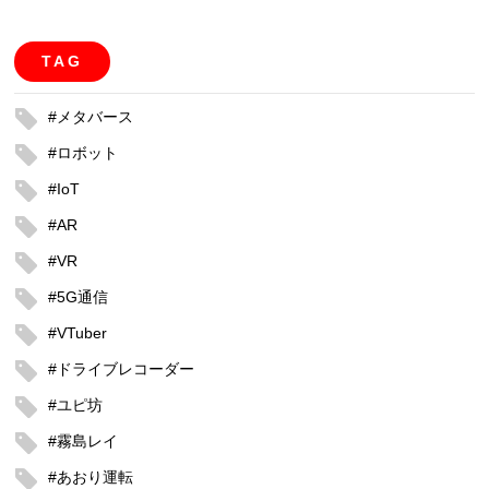
TAG
#メタバース
#ロボット
#IoT
#AR
#VR
#5G通信
#VTuber
#ドライブレコーダー
#ユピ坊
#霧島レイ
#あおり運転