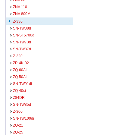
ZNV-80
ZNV-110
ZNV-800M
Z-330
SN-TW88d
SN-ST5700d
SN-TW73d
SN-TW87d
Z-320
ZR-4K-02
ZQ-60AI
ZQ-50AI
SN-TW91di
ZQ-40si
Z84DR
SN-TW85d
Z-300
SN-TW100di
ZQ-21
ZQ-25