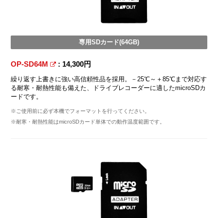
専用SDカード(64GB)
OP-SD64M
: 14,300円
繰り返す上書きに強い高信頼性品を採用。－25℃～＋85℃まで対応す
る耐寒・耐熱性能も備えた、ドライブレコーダーに適したmicroSDカ
ードです。
※ご使用前に必ず本機でフォーマットを行ってください。
※耐寒・耐熱性能はmicroSDカード単体での動作温度範囲です。