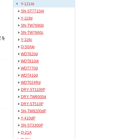
Y-121AI
SN-ST7710AI
Y-119d
SN-TW7690d
SN-TW7660c
定を
Y-116c
Q-50AIp
WDT620d
WDT810di
WDT770d
WDT410d
WDT024Rd
DRY-ST1100P
DRY-TW6000d
DRY-ST510P
SN-TW9200dP
Y-410dP
SN-ST3300P
Q-21A