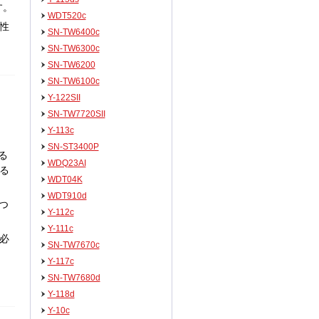
す。
WDT520c
性
SN-TW6400c
SN-TW6300c
SN-TW6200
SN-TW6100c
Y-122SII
SN-TW7720SII
Y-113c
SN-ST3400P
る
WDQ23AI
る
WDT04K
WDT910d
つ
Y-112c
Y-111c
必
SN-TW7670c
Y-117c
SN-TW7680d
Y-118d
Y-10c