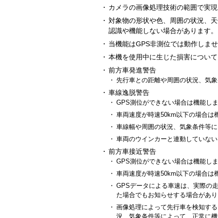
・
カメラの画像処理技術の範囲で実現
・
対象物の形状や色、周囲の状況、天
認識や機能しない場合があります。
・
当機能はGPS非測位では動作しま
・
本機を使用中に生じた損害について
・
前方車発進警告
・
先行車との距離や周囲の状況、気象
・
車線逸脱警告
・
GPS測位ができない場合は機能し
・
車両速度が時速50km以下の場合は
・
車線幅や周囲の状況、気象条件等に
・
車両のウインカーと連動していない
・
前方車接近警告
・
GPS測位ができない場合は機能し
・
車両速度が時速50km以下の場合は
・
GPSデータによる車速は、実際の
た場合でもお知らせする場合があり
・
画像処理によって先行車を検知する
況、気象条件等によって、正常に機