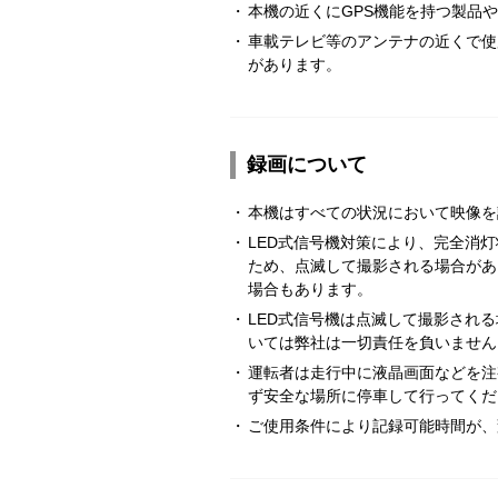
・
本機の近くにGPS機能を持つ製品
・
車載テレビ等のアンテナの近くで使
があります。
録画について
・
本機はすべての状況において映像を
・
LED式信号機対策により、完全消
ため、点滅して撮影される場合があ
場合もあります。
・
LED式信号機は点滅して撮影され
いては弊社は一切責任を負いません
・
運転者は走行中に液晶画面などを注
ず安全な場所に停車して行ってくだ
・
ご使用条件により記録可能時間が、