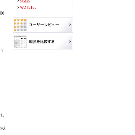
Q-21c
WDT510c
誤
い。
少し
の状