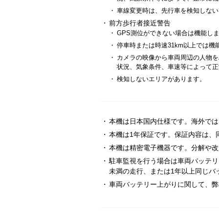
・
車線変更時は、先行車を検知しない
・
前方歩行者接近警告
・
GPS測位ができない場合は機能し
・
停車時または時速31km以上では機
・
カメラの映像から車両周辺の人物を
状況、気象条件、車速等によって正
・
検知しないエリアがあります。
・
本機は日本国内仕様です。海外では
・
本機は1年保証です。保証内容は、
・
本機は精密電子機器です。分解や改
・
駐車監視を行う場合は車両バッテリ
未満の走行、または1年以上同じバ
・
車両バッテリー上がりに関して、弊