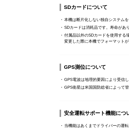
SDカードについて
・
本機は断片化しない独自システムを
・
SDカードは消耗品です。寿命があ
・
付属品以外のSDカードを使用する
変更した際に本機でフォーマットが
GPS測位について
・
GPS電波は地理的要因により受信
・
GPS衛星は米国国防総省によって
安全運転サポート機能につ
・
当機能はあくまでドライバーの運転