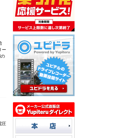
給
リー
間の
電圧