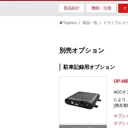
製品紹介
機能・仕様
オ
Yupiteru
製品一覧
ドライブレコ
別売オプション
駐車記録用オプション
OP-M
ACC
により
[満充電
オプショ
オプショ