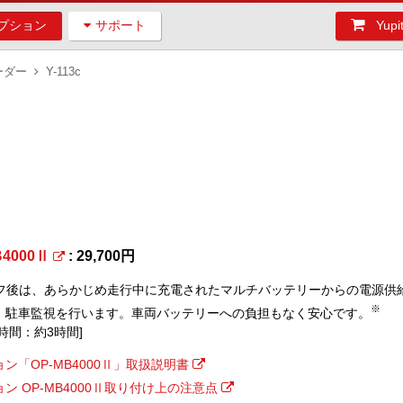
プション
サポート
Yu
ーダー
Y-113c
B4000Ⅱ
: 29,700円
オフ後は、あらかじめ走行中に充電されたマルチバッテリーからの電源供
※
、駐車監視を行います。車両バッテリーへの負担もなく安心です。
時間：約3時間]
ン「OP-MB4000Ⅱ」取扱説明書
ン OP-MB4000Ⅱ取り付け上の注意点