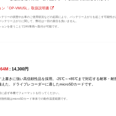
ン「OP-VMU5L」取扱説明書
ッテリーの状態やお車のご使用状況などの起因により、バッテリー上がりを起こす可能性が
バッテリー上がりに関して、弊社は一切の責任を負いません。
ションを使うことで24V車両へ取付が可能です。
D64M
: 14,300円
す上書きに強い高信頼性品を採用。-25℃～+85℃まで対応する耐寒・耐
備えた、ドライブレコーダーに適したmicroSDカードです。
前に必ず本機でフォーマットを行ってください。
熱性能はmicroSDカード単体での動作温度範囲です。