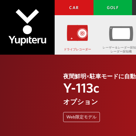
CAR
GOLF
レーザー＆レーダー探知
ドライブレコーダー
レーダー探知機
Yupiteru
夜間鮮明×駐車モードに自動
Y-113c
オプション
Web限定モデル