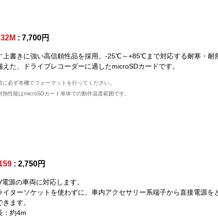
D32M
: 7,700円
す上書きに強い高信頼性品を採用。-25℃～+85℃まで対応する耐寒・耐
備えた、ドライブレコーダーに適したmicroSDカードです。
前に必ず本機でフォーマットを行ってください。
熱性能はmicroSDカード単体での動作温度範囲です。
159
: 2,750円
24V電源の車両に対応します。
ライターソケットを使わずに、車内アクセサリー系端子から直接電源を
できます。
長：約4m