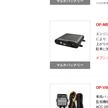
マルチバッテリー
※12V車
OP-MB
エンジ
により
上がり
駐車に
オプショ
マルチバッテリー
OP-V
車両バ
監視機
ACC