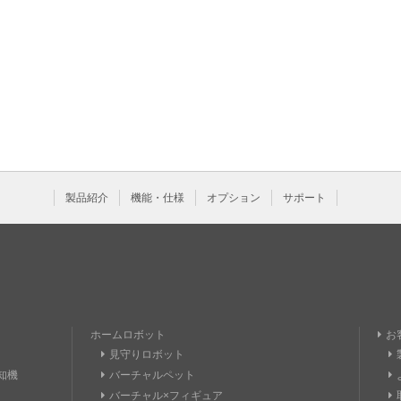
製品紹介
機能・仕様
オプション
サポート
ホームロボット
お
見守りロボット
知機
バーチャルペット
バーチャル×フィギュア