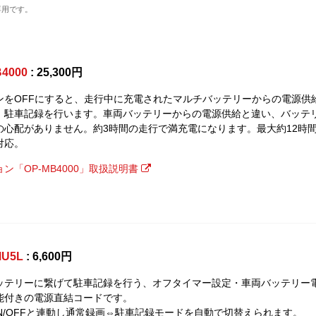
専用です。
4000
: 25,300円
ンをOFFにすると、走行中に充電されたマルチバッテリーからの電源供
、駐車記録を行います。車両バッテリーからの電源供給と違い、バッテ
の心配がありません。約3時間の走行で満充電になります。最大約12時
対応。
ン「OP-MB4000」取扱説明書
MU5L
: 6,600円
ッテリーに繋げて駐車記録を行う、オフタイマー設定・車両バッテリー
能付きの電源直結コードです。
 ON/OFFと連動し通常録画⇔駐車記録モードを自動で切替えられます。