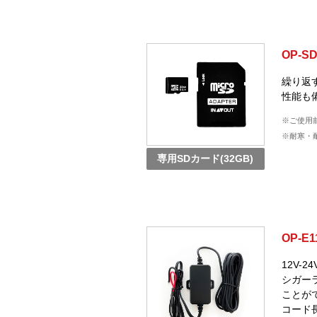
OP-S
繰り返
性能も
※ご使用
※耐寒・耐
専用SDカード(32GB)
OP-E1
12V-
シガー
ことが
コード