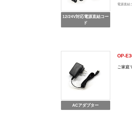
電源直結コ
12/24V対応電源直結コー
ド
OP-E3
ご家庭
ACアダプター