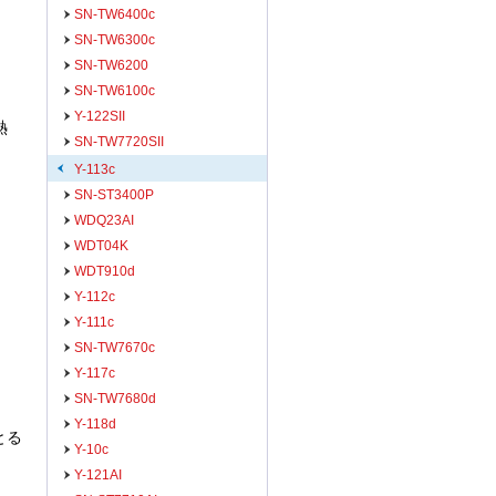
SN-TW6400c
SN-TW6300c
SN-TW6200
SN-TW6100c
Y-122SII
熱
SN-TW7720SII
Y-113c
SN-ST3400P
WDQ23AI
WDT04K
WDT910d
Y-112c
Y-111c
SN-TW7670c
Y-117c
SN-TW7680d
Y-118d
とる
Y-10c
Y-121AI