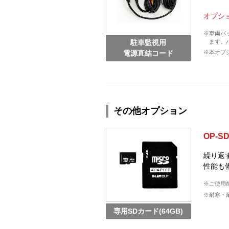
オプショ
※車両バ
ます。
駐車監視用
※本オプ
電源直結コード
その他オプション
OP-S
繰り返
性能も
※ご使用
※耐寒・耐
専用SDカード(64GB)