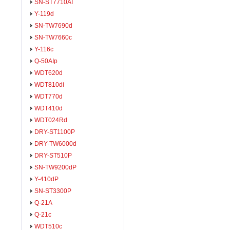
SN-ST7710AI
Y-119d
SN-TW7690d
SN-TW7660c
Y-116c
Q-50AIp
WDT620d
WDT810di
WDT770d
WDT410d
WDT024Rd
DRY-ST1100P
DRY-TW6000d
DRY-ST510P
SN-TW9200dP
Y-410dP
SN-ST3300P
Q-21A
Q-21c
WDT510c