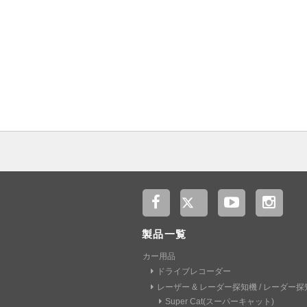
製品一覧
カー用品
ドライブレコーダー
レーザー & レーダー探知機 / レーダー探
Super Cat(スーパーキャット)