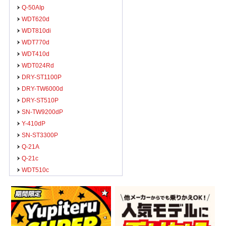
Q-50AIp
WDT620d
WDT810di
WDT770d
WDT410d
WDT024Rd
DRY-ST1100P
DRY-TW6000d
DRY-ST510P
SN-TW9200dP
Y-410dP
SN-ST3300P
Q-21A
Q-21c
WDT510c