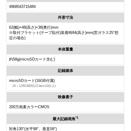
4968543715484
外形寸法
62(幅)×48(高さ)×38(奥行)mm
※取付ブラケット(テープ貼付)装着時84(高さ)mm(窓ガラス25°想
定の場合)
本体重量
約58g(microSDカード含む)
記録媒体
microSDカード(16GB付属)
16～128GB対応(Class10以上)
映像素子
200万画素カラーCMOS
*1
最大記録画角
対角130°(水平98°、垂直58°)