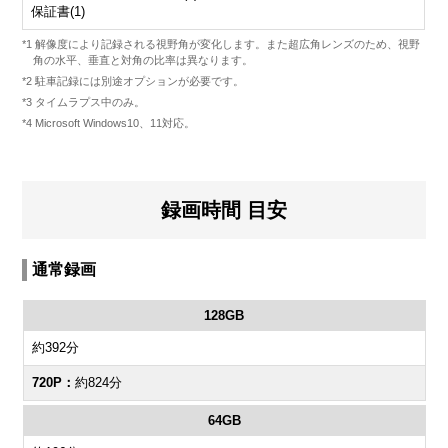
保証書(1)
*1 解像度により記録される視野角が変化します。また超広角レンズのため、視野
角の水平、垂直と対角の比率は異なります。
*2 駐車記録には別途オプションが必要です。
*3 タイムラプス中のみ。
*4 Microsoft Windows10、11対応。
録画時間 目安
通常録画
128GB
約392分
約824分
64GB