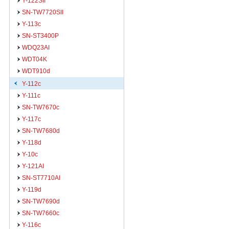
Y-122SII
SN-TW7720SII
Y-113c
SN-ST3400P
WDQ23AI
WDT04K
WDT910d
Y-112c
Y-111c
SN-TW7670c
Y-117c
SN-TW7680d
Y-118d
Y-10c
Y-121AI
SN-ST7710AI
Y-119d
SN-TW7690d
SN-TW7660c
Y-116c