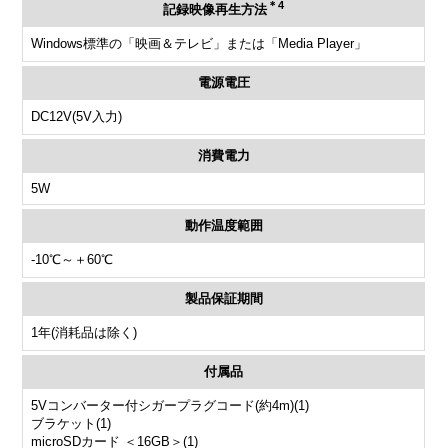
＊4
記録映像再生方法
Windows標準の「映画＆テレビ」または「Media Player」
電源電圧
DC12V(5V入力)
消費電力
5W
動作温度範囲
-10℃～＋60℃
製品保証期間
1年(消耗品は除く)
付属品
5Vコンバーター付シガープラグコード(約4m)(1)
ブラケット(1)
microSDカード ＜16GB＞(1)