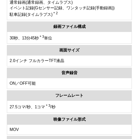
通常録画(通常録画、タイムラプス)
イベント記録(Gセンサー記録、ワンタッチ記録(手動録画))
＊2
駐車記録(タイムラプス)
録画ファイル構成
＊3
30秒、13分45秒
単位
画面サイズ
2.0インチ フルカラーTFT液晶
音声録音
ON／OFF可能
フレームレート
＊3
27.5コマ/秒、1コマ
/秒
映像ファイル形式
MOV