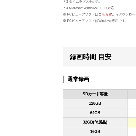
＊3 タイムラプス中のみ。
＊4 Microsoft Windows10、11対応。
※ PCビューアソフトは
こちら
からダウンロー
※ PCビューアソフトはWindows専用です。
録画時間 目安
通常録画
SDカード容量
128GB
64GB
32GB(付属品)
16GB