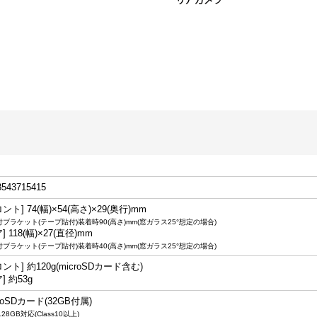
8543715415
ント] 74(幅)×54(高さ)×29(奥行)mm
ブラケット(テープ貼付)装着時90(高さ)mm(窓ガラス25°想定の場合)
] 118(幅)×27(直径)mm
ブラケット(テープ貼付)装着時40(高さ)mm(窓ガラス25°想定の場合)
ント] 約120g(microSDカード含む)
] 約53g
roSDカード(32GB付属)
28GB対応(Class10以上)