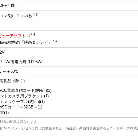
/OFF可能
＊3
.1コマ/秒、1コマ/秒
＊4
ビューアソフト
＊4
ndows標準の「映画＆テレビ」
2V
.2W(省電力時 0.096W)
℃ ～＋60℃
(消耗品は除く)
/ACC電源直結コード(約4m)(1)
ントカメラ用ブラケット(1)
カメラケーブル(約9m)(1)
roSDカード＜32GB＞(1)
書(1)
と対角の比率は異なります。
視カメラ用途CMOSイメージセンサ向けに開発された、高感度・高画質を実現するソニーグループ株式