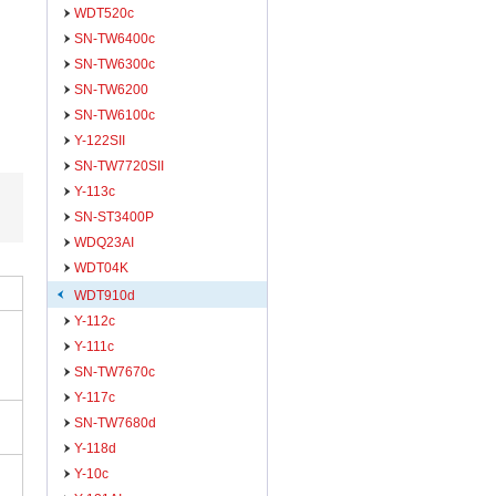
WDT520c
SN-TW6400c
SN-TW6300c
SN-TW6200
SN-TW6100c
Y-122SII
SN-TW7720SII
Y-113c
SN-ST3400P
WDQ23AI
WDT04K
WDT910d
Y-112c
Y-111c
SN-TW7670c
Y-117c
SN-TW7680d
Y-118d
Y-10c