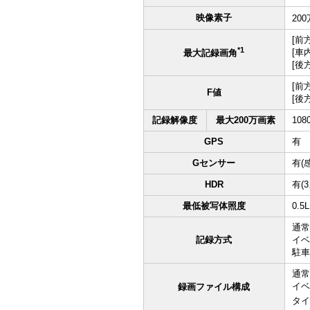
映像素子
20
[前方
*1
[車内
最大記録画角
[後方
[前
F値
[後方
記録解像度
最大200万画素
108
GPS
有
Gセンサー
有(
HDR
有(
最低被写体照度
0.5
通常
記録方式
イベ
駐車
通常
イベ
録画ファイル構成
タイ