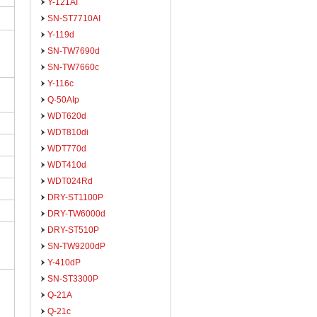
Y-121AI
SN-ST7710AI
Y-119d
SN-TW7690d
SN-TW7660c
Y-116c
Q-50AIp
WDT620d
WDT810di
WDT770d
WDT410d
WDT024Rd
DRY-ST1100P
DRY-TW6000d
DRY-ST510P
SN-TW9200dP
Y-410dP
SN-ST3300P
Q-21A
Q-21c