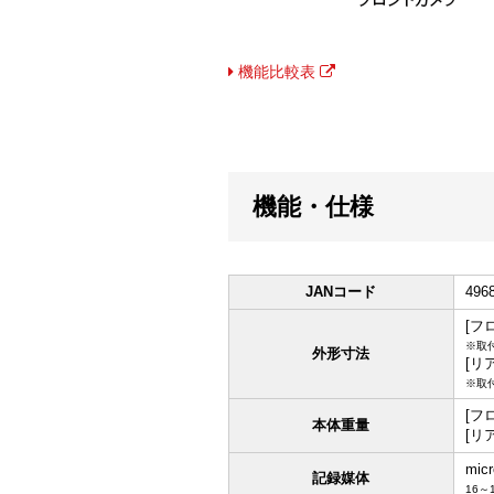
機能比較表
機能・仕様
JANコード
496
[フロ
※取付
外形寸法
[リア
※取付
[フロ
本体重量
[リア
mic
記録媒体
16～1