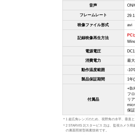
音声
ON
フレームレート
29
映像ファイル形式
avi
PC
記録映像再生方法
Wi
電源電圧
DC1
消費電力
最大7
動作温度範囲
-10
製品保証期間
1年
+B
フロ
付属品
リア
mic
保証
＊1 超広角レンズのため、視野角の水平、垂直
＊2 STARVIS 2(スタービス 2)は、監
の裏面照射型画素技術です。