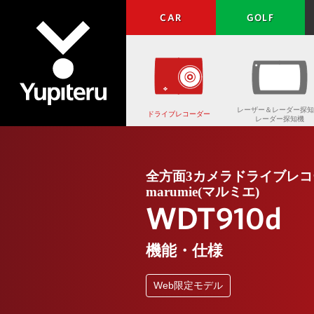
CAR
GOLF
レーザー＆レーダー探知
ドライブレコーダー
レーダー探知機
Yupiteru
全方面3カメラドライブレコ
marumie(マルミエ)
WDT910d
機能・仕様
Web限定モデル