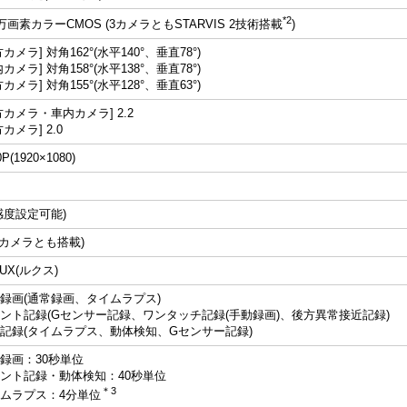
*2
0万画素カラーCMOS (3カメラともSTARVIS 2技術搭載
)
カメラ] 対角162°(水平140°、垂直78°)
カメラ] 対角158°(水平138°、垂直78°)
カメラ] 対角155°(水平128°、垂直63°)
方カメラ・車内カメラ] 2.2
カメラ] 2.0
0P(1920×1080)
感度設定可能)
3カメラとも搭載)
LUX(ルクス)
録画(通常録画、タイムラプス)
ント記録(Gセンサー記録、ワンタッチ記録(手動録画)、後方異常接近記録)
記録(タイムラプス、動体検知、Gセンサー記録)
録画：30秒単位
ント記録・動体検知：40秒単位
＊3
ムラプス：4分単位