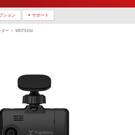
プション
サポート
ーダー
WDT910d