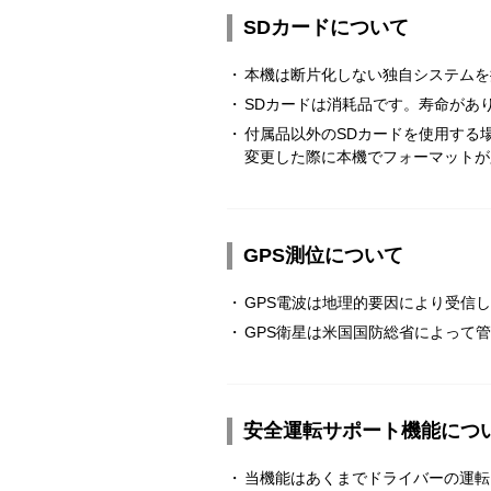
SDカードについて
・
本機は断片化しない独自システムを
・
SDカードは消耗品です。寿命があ
・
付属品以外のSDカードを使用する
変更した際に本機でフォーマットが
GPS測位について
・
GPS電波は地理的要因により受信
・
GPS衛星は米国国防総省によって
安全運転サポート機能につ
・
当機能はあくまでドライバーの運転