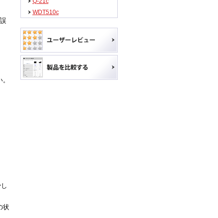
Q-21c
WDT510c
誤
い。
少し
の状