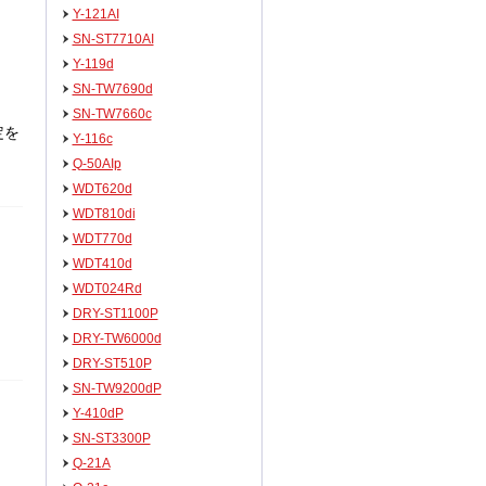
Y-121AI
SN-ST7710AI
Y-119d
SN-TW7690d
SN-TW7660c
定を
Y-116c
Q-50AIp
WDT620d
WDT810di
WDT770d
WDT410d
WDT024Rd
DRY-ST1100P
DRY-TW6000d
DRY-ST510P
SN-TW9200dP
Y-410dP
SN-ST3300P
Q-21A