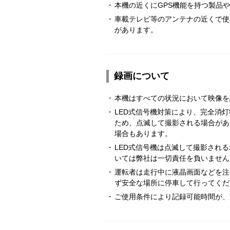
・
本機の近くにGPS機能を持つ製品
・
車載テレビ等のアンテナの近くで使
があります。
録画について
・
本機はすべての状況において映像を
・
LED式信号機対策により、完全消
ため、点滅して撮影される場合があ
場合もあります。
・
LED式信号機は点滅して撮影され
いては弊社は一切責任を負いません
・
運転者は走行中に液晶画面などを注
ず安全な場所に停車して行ってくだ
・
ご使用条件により記録可能時間が、