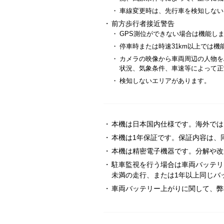
・
車線変更時は、先行車を検知しない
・
前方歩行者接近警告
・
GPS測位ができない場合は機能し
・
停車時または時速31km以上では機
・
カメラの映像から車両周辺の人物を
状況、気象条件、車速等によって正
・
検知しないエリアがあります。
・
本機は日本国内仕様です。海外では
・
本機は1年保証です。保証内容は、
・
本機は精密電子機器です。分解や改
・
駐車監視を行う場合は車両バッテリ
未満の走行、または1年以上同じバ
・
車両バッテリー上がりに関して、弊