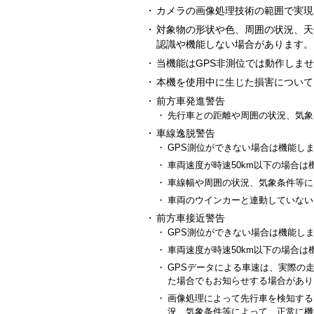
・
カメラの画像処理技術の範囲で実現
・
対象物の形状や色、周囲の状況、天
認識や機能しない場合があります。
・
当機能はGPS非測位では動作しま
・
本機を使用中に生じた損害について
・
前方車発進警告
・
先行車との距離や周囲の状況、気象
・
車線逸脱警告
・
GPS測位ができない場合は機能し
・
車両速度が時速50km以下の場合は
・
車線幅や周囲の状況、気象条件等に
・
車両のウインカーと連動していない
・
前方車接近警告
・
GPS測位ができない場合は機能し
・
車両速度が時速50km以下の場合は
・
GPSデータによる車速は、実際の
た場合でもお知らせする場合があり
・
画像処理によって先行車を検知する
況、気象条件等によって、正常に機