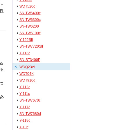
す。
WDT520c
性
SN-TW6400c
SN-TW6300c
SN-TW6200
SN-TW6100c
Y-122SII
SN-TW7720SII
Y-113c
SN-ST3400P
る
WDQ23AI
る
WDT04K
WDT910d
つ
Y-112c
Y-111c
必
SN-TW7670c
Y-117c
SN-TW7680d
Y-118d
Y-10c