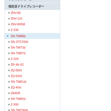
指定店ドライブレコーダー
ZNV-80
ZNV-110
ZNV-800M
Z-330
SN-TW88d
SN-ST5700d
SN-TW73d
SN-TW87d
Z-320
ZR-4K-02
ZQ-60AI
ZQ-50AI
SN-TW91di
ZQ-40si
Z84DR
SN-TW85d
Z-300
SN-TW100di