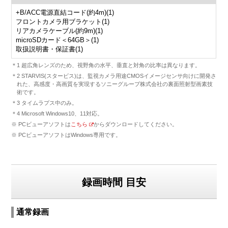
+B/ACC電源直結コード(約4m)(1)
フロントカメラ用ブラケット(1)
リアカメラケーブル(約9m)(1)
microSDカード＜64GB＞(1)
取扱説明書・保証書(1)
＊1 超広角レンズのため、視野角の水平、垂直と対角の比率は異なります。
＊2 STARVIS(スタービス)は、監視カメラ用途CMOSイメージセンサ向けに開発さ
れた、高感度・高画質を実現するソニーグループ株式会社の裏面照射型画素技
術です。
＊3 タイムラプス中のみ。
＊4 Microsoft Windows10、11対応。
※ PCビューアソフトは
こちら
からダウンロードしてください。
※ PCビューアソフトはWindows専用です。
録画時間 目安
通常録画