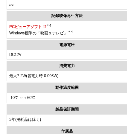
avi
記録映像再生方法
＊4
PCビューアソフト
＊4
Windows標準の「映画＆テレビ」
電源電圧
DC12V
消費電力
最大7.2W(省電力時 0.096W)
動作温度範囲
-10℃ ～＋60℃
製品保証期間
3年(消耗品は除く)
付属品