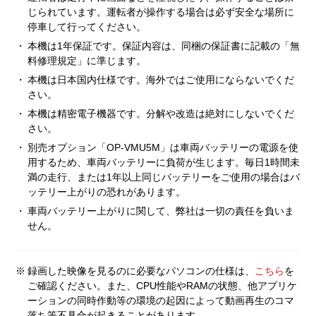
じられています。運転者が操作する場合は必ず安全な場所に
停車して行ってください。
・
本機は1年保証です。保証内容は、同梱の保証書に記載の「無
料修理規定」に準じます。
・
本機は日本国内仕様です。海外ではご使用にならないでくだ
さい。
・
本機は精密電子機器です。分解や改造は絶対にしないでくだ
さい。
・
別売オプション「OP-VMU5M」は車両バッテリーの電源を使
用するため、車両バッテリーに負荷が生じます。毎日1時間未
満の走行、または1年以上同じバッテリーをご使用の場合はバ
ッテリー上がりの恐れがあります。
・
車両バッテリー上がりに関して、弊社は一切の責任を負いま
せん。
※
録画した映像を見るのに必要なパソコンの仕様は、
こちら
を
ご確認ください。また、CPU性能やRAMの状態、他アプリケ
ーションの同時作動等の環境の起因によって動画再生のコマ
落ち等不具合が起きることがあります。