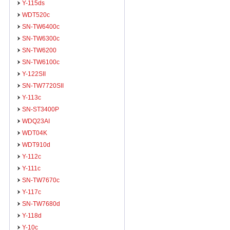
Y-115ds
WDT520c
SN-TW6400c
SN-TW6300c
SN-TW6200
SN-TW6100c
Y-122SII
SN-TW7720SII
Y-113c
SN-ST3400P
WDQ23AI
WDT04K
WDT910d
Y-112c
Y-111c
SN-TW7670c
Y-117c
SN-TW7680d
Y-118d
Y-10c