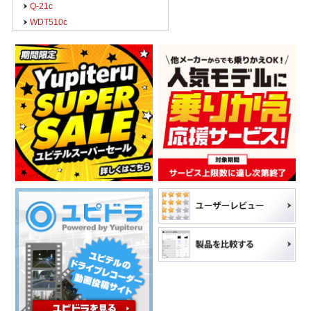
Q-21c
WDT510c