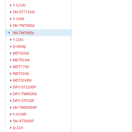
Y-121AI
SN-ST7710AI
Y-119d
SN-TW7690d
SN-TW7660c
Y-116c
Q-50AIp
WDT620d
WDT810di
WDT770d
WDT410d
WDT024Rd
DRY-ST1100P
DRY-TW6000d
DRY-ST510P
SN-TW9200dP
Y-410dP
SN-ST3300P
Q-21A