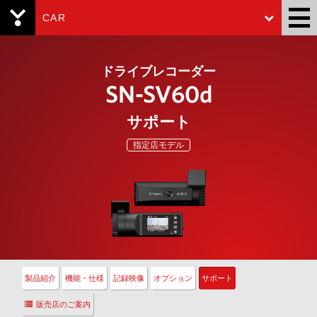
CAR
Yupiteru
ドライブレコーダー
SN-SV60d
サポート
指定店モデル
製品紹介
機能・仕様
記録映像
オプション
サポート
販売店のご案内