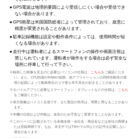
●
GPS電波は地理的要因により受信しにくい場合や受信でき
ない場合があります。
●
GPS衛星は米国国防総省によって管理されており、故意に
精度が変更されることがあります。
●
駐車記録機能は設定や動作条件によっては、使用時間が短
くなる場合があります。
●
走行中は運転者によるスマートフォンの操作や画面注視は
禁じられています。運転者が操作をする場合は必ず安全な
場所に停車して行って下さい。
※録画した映像を見るのに必要なパソコンの仕様は、
こちら
をご確認くださ
い。また、CPU性能やRAMの状態、他アプリケーションの同時作動等の環
境の起因によって動画再生のコマ落ち等不具合が起きることがあります。
※モバイルアプリに必要なスマートフォン・タブレットなどの仕様は、
こちら
をご確認ください。
※表示画像はハメコミ合成です。また製品の色等は、実際と異なることがあり
ます。
※本機の仕様および外観は、改良のため予告なく変更することがあります。
※このページに記載されている各種名称・会社名・商品名などは各社の商標ま
たは登録商標です。なお、本文中ではTMやマルRなどの記号を記載しない
場合があります。