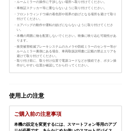
・ルームミラーの操作に干渉しない場所へ取り付けてください。
・車検証ステッカー等に重ならないように取り付けてください。
・フロントウィンドウ縁の着色部や視界の妨げとなる場所を避けて取り
付けてください。
・エアバッグの動作や運転の妨げにならないように取り付けてくださ
い。
・本機の周囲に物を配置しないでください。映像に映り込む可能性があ
ります。
・衝突被害軽減ブレーキシステムのカメラや防眩ミラーのセンサー等が
ルームミラー裏側にある場合、車両取扱説明書に記載の禁止エリアを
避けて取り付けてください。
・取り付け前に、取り付け位置で電源コードなどが接続でき、ボタン操
作がしやすい位置か確認してから行ってください。
使用上の注意
ご購入前の注意事項
本機の設定を変更するには、スマートフォン等用のアプ
リが必要です。あらかじめお使いのスマートデバイス