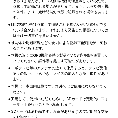
はありませんが、LED式信号機は高速点滅しているため、
点滅して記録される場合があります。また、天候や信号機
の条件により一定時間消灯状態で記録される場合もありま
す。
●
LED式信号機は点滅して撮影される場合や色の識別ができ
ない場合があります。それにより発生した損害については
弊社は一切責任を負いません。
●
被写体や周辺環境などの要因により記録可能時間が、変わ
ることがあります。
●
本機の近くにGPS機能を持つ製品やVICS受信機を設置しな
いでください。誤作動を起こす可能性があります。
●
車載テレビ等のアンテナの近くで使用すると、テレビ受信
感度の低下、ちらつき、ノイズの原因となる可能性があり
ます。
●
本機は日本国内仕様です。海外ではご使用にならないでく
ださい。
●
安定してご使用いただくために、SDカードは定期的にフォ
ーマットを行うことをお勧めします。
●
SDカードは消耗品です。寿命がありますので定期的な交換
をお勧めします。