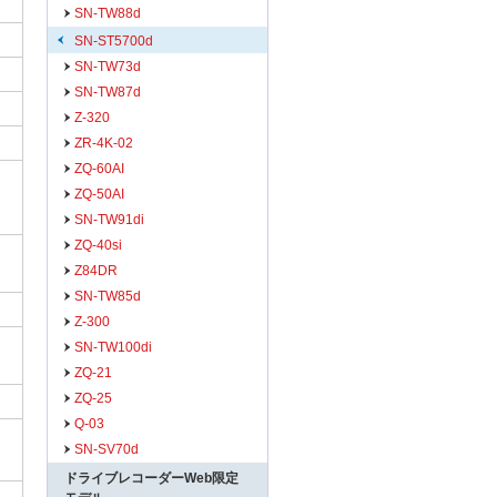
SN-TW88d
SN-ST5700d
SN-TW73d
SN-TW87d
Z-320
ZR-4K-02
ZQ-60AI
ZQ-50AI
SN-TW91di
ZQ-40si
Z84DR
SN-TW85d
Z-300
SN-TW100di
ZQ-21
ZQ-25
Q-03
SN-SV70d
ドライブレコーダーWeb限定