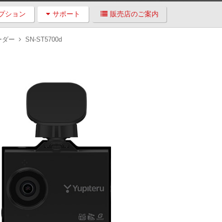
プション
サポート
販売店のご案内
ーダー
SN-ST5700d