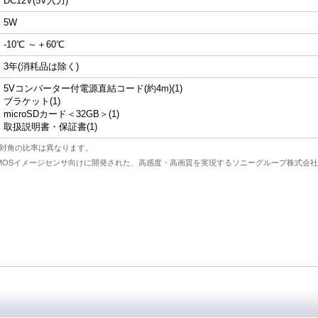
DC12V(5V入力)
5W
-10℃ ～＋60℃
3年(消耗品は除く)
5Vコンバーター付電源直結コード(約4m)(1)
ブラケット(1)
microSDカード＜32GB＞(1)
取扱説明書・保証書(1)
と対角の比率は異なります。
用途CMOSイメージセンサ向けに開発された、高感度・高画質を実現するソニーグループ株式会