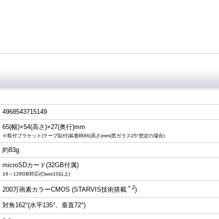
4968543715149
65(幅)×54(高さ)×27(奥行)mm
※取付ブラケット(テープ貼付)装着時86(高さ)mm(窓ガラス25°想定の場合)
約83g
microSDカード(32GB付属)
16～128GB対応(Class10以上)
＊2
200万画素カラーCMOS (STARVIS技術搭載
)
対角162°(水平135°、垂直72°)