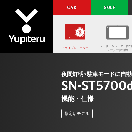
CAR
GOLF
レーザー＆レーダー探知
ドライブレコーダー
レーダー探知機
Yupiteru
夜間鮮明×駐車モードに自動
SN-ST5700
機能・仕様
指定店モデル