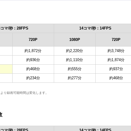
8コマ/秒：28FPS
14コマ/秒：14FPS
720P
1080P
720P
約1,872分
約2,220分
約3,748分
約936分
約1,110分
約1,874分
約468分
約555分
約937分
約234分
約277分
約468分
。
により録画可能時間は変化します。
数
8コマ/秒：28FPS
14コマ/秒：14FPS