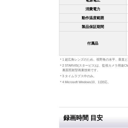
電源電圧
消費電力
動作温度範囲
製品保証期間
付属品
＊1 超広角レンズのため、視野角の水平、垂直
＊2 STARVIS(スタービス)は、監視カメラ
裏面照射型画素技術です。
＊3 タイムラプス中のみ。
＊4 Microsoft Windows10、11対応。
録画時間 目安