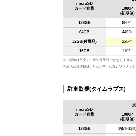
microSD
カード容量
1080P
(初期値)
128GB
880件
64GB
440件
32GB(付属品)
220件
16GB
110件
※上記値は目安で、絶対保証値ではありません
※最大記録件数は、Gセンサー記録とワンタッチ
駐車監視(タイムラプス)
2
microSD
カード容量
1080P
(初期値)
128GB
約516時