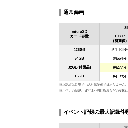
通常録画
2
microSD
カード容量
1080P
(初期値)
128GB
約1,108分
64GB
約554分
32GB(付属品)
約277分
16GB
約138分
※上記値は目安で、絶対保証値ではありません
※お使いの状況、被写体や周囲環境などの要因
イベント記録の最大記録件
2