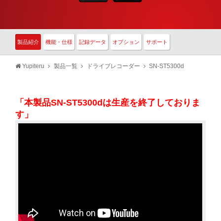
製品紹介
機能・仕様
記録データ
オプション
サポート
Yupiteru
製品一覧
ドライブレコーダー
SN-ST5300d
「本製品SN-ST5300dは生産を終了しておりま
す」