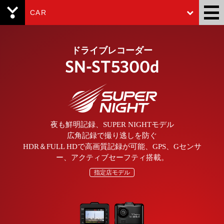
CAR
Yupiteru
ドライブレコーダー
SN-ST5300d
夜も鮮明記録、SUPER NIGHTモデル
広角記録で撮り逃しを防ぐ
HDR＆FULL HDで高画質記録が可能、GPS、Gセンサ
ー、アクティブセーフティ搭載。
指定店モデル