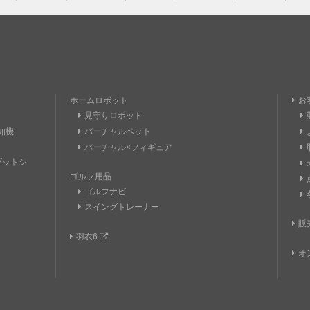
ホームロボット
お
見守りロボット
知機
バーチャルペット
バーチャル×フィギュア
トゼットシ
ゴルフ用品
ゴルフナビ
スイングトレーナー
販
羽衣6
オ