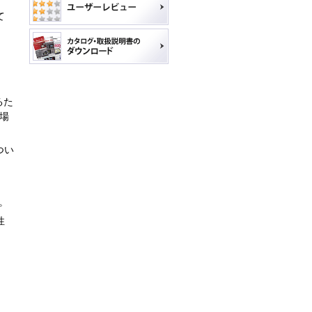
て
るた
場
つい
。
性