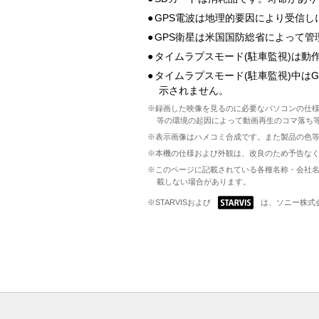
●
GPS電波は地理的要因により受信
●
GPS衛星は米国国防総省によって
●
タイムラプスモード(駐車監視)は
●
タイムラプスモード(駐車監視)中は
示されません。
※録画した映像を見るのに必要なパソコンの仕
等の環境の起因によって動画再生のコマ落ち
※表示画像はハメコミ合成です。また製品の色
※本機の仕様および外観は、改良のため予告な
※このページに記載されている各種名称・会社名
載しない場合があります。
※STARVISおよび
は、ソニー株式