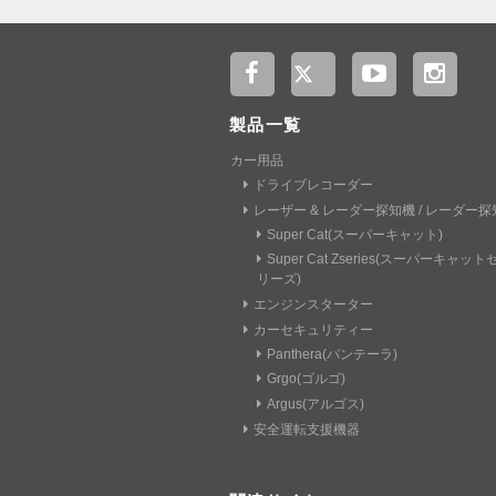
製品一覧
カー用品
ドライブレコーダー
レーザー & レーダー探知機 / レーダー探
Super Cat(スーパーキャット)
Super Cat Zseries(スーパーキャッ
リーズ)
エンジンスターター
カーセキュリティー
Panthera(パンテーラ)
Grgo(ゴルゴ)
Argus(アルゴス)
安全運転支援機器