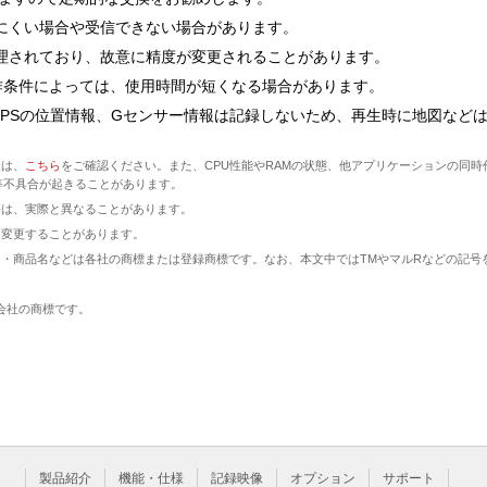
しにくい場合や受信できない場合があります。
管理されており、故意に精度が変更されることがあります。
動作条件によっては、使用時間が短くなる場合があります。
GPSの位置情報、Gセンサー情報は記録しないため、再生時に地図など
様は、
こちら
をご確認ください。また、CPU性能やRAMの状態、他アプリケーションの同時
等不具合が起きることがあります。
等は、実際と異なることがあります。
く変更することがあります。
・商品名などは各社の商標または登録商標です。なお、本文中ではTMやマルRなどの記号
会社の商標です。
製品紹介
機能・仕様
記録映像
オプション
サポート