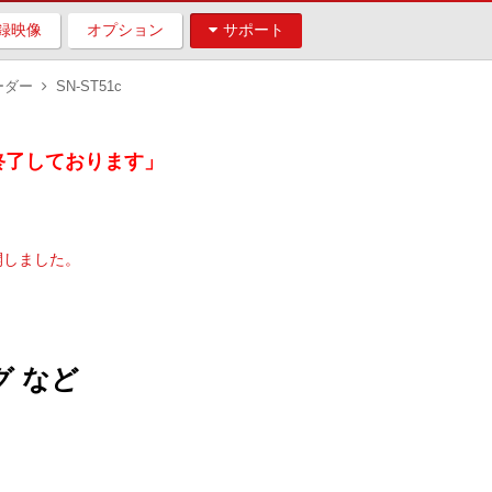
録映像
オプション
サポート
ーダー
SN-ST51c
を終了しております」
公開しました。
 など