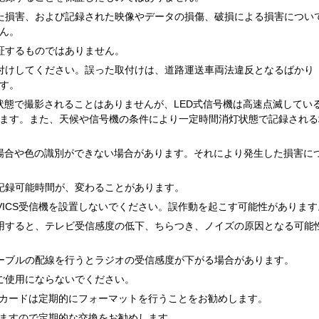
た損害、および記録された映像やデータの損傷、破損による損害につい
ん。
証するものではありません。
付けしてください。誤った取付けは、道路運送車両法違反となるばかり
す。
状態で撮影されることはありませんが、LED式信号機は高速点滅してい
ます。また、天候や信号機の条件により一定時間消灯状態で記録される
る場合や色の識別ができない場合があります。それにより発生した損害に
記録可能時間が、変わることがあります。
VICS受信機を設置しないでください。誤作動を起こす可能性があります
用すると、テレビ受信感度の低下、ちらつき、ノイズの原因となる可能
ーブルの配線を行うとラジオの受信感度が下がる場合があります。
ご使用にならないでください。
Dカードは定期的にフォーマットを行うことをお勧めします。
りますので定期的な交換をお勧めします。