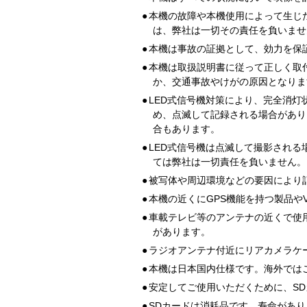
●
本機の故障や本機使用によって生じ
は、弊社は一切その責任を負いませ
●
本機は事故の証拠として、効力を保
●
本機は取扱説明書に従って正しく取
か、交通事故やけがの原因となりま
●
LED式信号機対策により、完全消灯
め、点滅して記録される場合があり
合もあります。
●
LED式信号機は点滅して撮影され
ては弊社は一切責任を負いません。
●
被写体や周辺環境などの要因により
●
本機の近くにGPS機能を持つ製品や
●
車載テレビ等のアンテナの近くで使
があります。
●
ラジオアンテナ付近にリアカメラケ
●
本機は日本国内仕様です。海外では
●
安定してご使用いただくために、S
●
SDカードは消耗品です。寿命があ