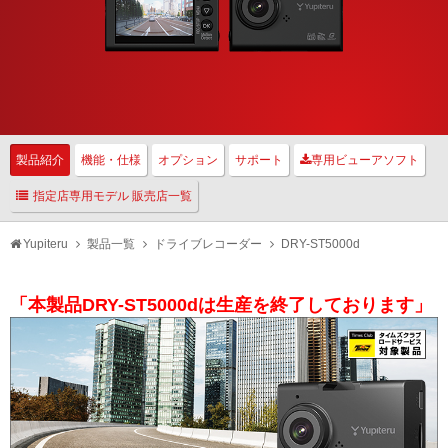
製品紹介
機能・仕様
オプション
サポート
専用ビューアソフト
指定店専用モデル 販売店一覧
Yupiteru
製品一覧
ドライブレコーダー
DRY-ST5000d
「本製品DRY-ST5000dは生産を終了しております」