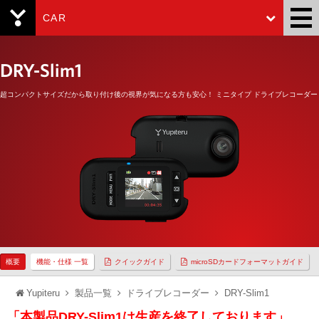
CAR
Yupiteru
DRY-Slim1
超コンパクトサイズだから取り付け後の視界が気になる方も安心！ ミニタイプ ドライブレコーダー
概要
機能・仕様 一覧
クイックガイド
microSDカードフォーマットガイド
Yupiteru
製品一覧
ドライブレコーダー
DRY-Slim1
「本製品DRY-Slim1は生産を終了しております」