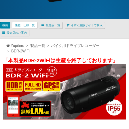
概要
機能・仕様一覧
販売店一覧
今すぐ直販サイトで購入
販売店のご案内
Yupiteru
製品一覧
バイク用ドライブレコーダー
BDR-2WiFi
「本製品BDR-2WiFiは生産を終了しております」