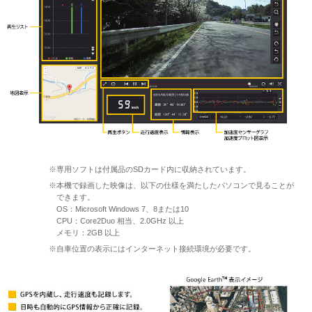
※専用ソフトは付属品のSDカード内に収納されています。
※本機で録画した映像は、以下の仕様を満たしたパソコンで見ることが
できます。
OS：Microsoft Windows 7、8または10
CPU：Core2Duo 相当、2.0GHz 以上
メモリ：2GB 以上
※自車位置の表示にはインターネット接続環境が必要です。