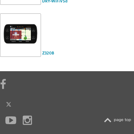
DRY-WiFiV5d
Z320B
TOP