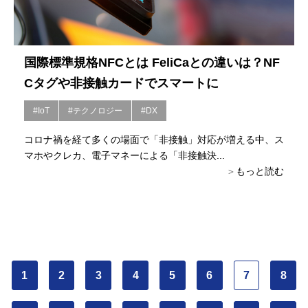
国際標準規格NFCとは FeliCaとの違いは？NF
Cタグや非接触カードでスマートに
#IoT
#テクノロジー
#DX
コロナ禍を経て多くの場面で「非接触」対応が増える中、ス
マホやクレカ、電子マネーによる「非接触決...
もっと読む
1
2
3
4
5
6
7
8