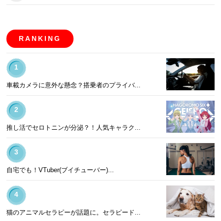
RANKING
1
車載カメラに意外な懸念？搭乗者のプライバ...
2
推し活でセロトニンが分泌？！人気キャラク...
3
自宅でも！VTuber(ブイチューバー)...
4
猫のアニマルセラピーが話題に。セラピード...