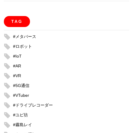
TAG
#メタバース
#ロボット
#IoT
#AR
#VR
#5G通信
#VTuber
#ドライブレコーダー
#ユピ坊
#霧島レイ