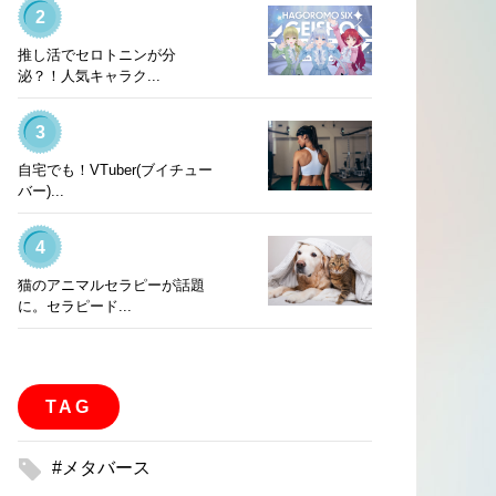
2
推し活でセロトニンが分
泌？！人気キャラク...
3
自宅でも！VTuber(ブイチュー
バー)...
4
猫のアニマルセラピーが話題
に。セラピード...
TAG
#メタバース