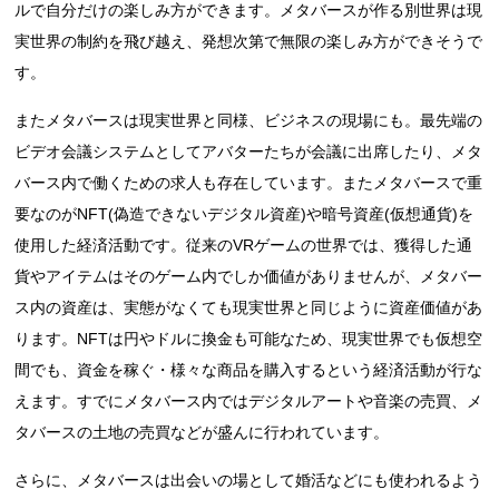
ルで自分だけの楽しみ方ができます。メタバースが作る別世界は現
実世界の制約を飛び越え、発想次第で無限の楽しみ方ができそうで
す。
またメタバースは現実世界と同様、ビジネスの現場にも。最先端の
ビデオ会議システムとしてアバターたちが会議に出席したり、メタ
バース内で働くための求人も存在しています。またメタバースで重
要なのがNFT(偽造できないデジタル資産)や暗号資産(仮想通貨)を
使用した経済活動です。従来のVRゲームの世界では、獲得した通
貨やアイテムはそのゲーム内でしか価値がありませんが、メタバー
ス内の資産は、実態がなくても現実世界と同じように資産価値があ
ります。NFTは円やドルに換金も可能なため、現実世界でも仮想空
間でも、資金を稼ぐ・様々な商品を購入するという経済活動が行な
えます。すでにメタバース内ではデジタルアートや音楽の売買、メ
タバースの土地の売買などが盛んに行われています。
さらに、メタバースは出会いの場として婚活などにも使われるよう