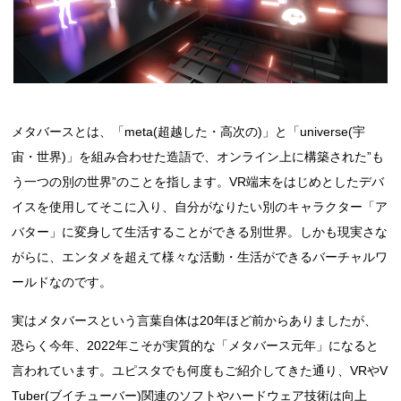
メタバースとは、「meta(超越した・高次の)」と「universe(宇
宙・世界)」を組み合わせた造語で、オンライン上に構築された”も
う一つの別の世界”のことを指します。VR端末をはじめとしたデバ
イスを使用してそこに入り、自分がなりたい別のキャラクター「ア
バター」に変身して生活することができる別世界。しかも現実さな
がらに、エンタメを超えて様々な活動・生活ができるバーチャルワ
ールドなのです。
実はメタバースという言葉自体は20年ほど前からありましたが、
恐らく今年、2022年こそが実質的な「メタバース元年」になると
言われています。ユピスタでも何度もご紹介してきた通り、VRやV
Tuber(ブイチューバー)関連のソフトやハードウェア技術は向上