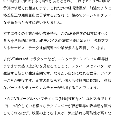
920兆円まで拡大する可能性があるとされ、これはアメリカの国家
予算の倍近くに相当します。これだけの経済活動が、前述のように
格差是正や雇用創出に貢献するとなれば、極めてソーシャルグッド
な革命をもたらすに違いありません。
すでに多くの企業が高い志を持ち、このxRを世界の日常にすべく
参入を意欲的に推進。xRデバイスの研究開発に始まり、各種アプ
リやサービス、データ通信関連の企業が参入を表明しています。
またVTuberやキャラクターなど、エンターテインメントの世界は
ますますの盛り上がりを見せるでしょう。メタバースはアバターが
生活する新しい生活空間です。なりたい自分になれる世界。アバタ
ーこそが主役です。企業のみならず、個人も積極的に参加し、多様
なパーソナリティーやカルチャーが登場することでしょう。
さらにVRゴーグルやハプティクス(触覚)技術など、ユピスタでもす
でにご紹介している様々なテクノロジーが仮想世界の臨場感を演出
してくれるはず。映画のような未来が一気に訪れる可能性が高くな