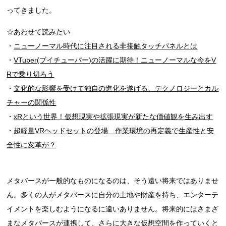
ってきました。
☆あわせて読みたい
・
ニューノーマル時代に注目される非接触タッチパネルとは
・
VTuber(ブイチューバー)の活躍に期待！ニューノーマルな今をV
Rで乗り切ろう
・
文化的な影響を受けて独自の進化を遂げる、テクノロジーとカル
チャーの関係性
・
xRという世界！仮想現実や拡張現実が新たな価値観を生み出す
・
超軽量VRヘッドセットの登場 作業環境の再定義で生産性と安
全性に変革が？
メタバースが一般的なものになるのは、そう遠い将来ではありませ
ん。多くの人がメタバースに自分の土地や財産を持ち、エンターテ
イメントを楽しむようになるに違いありません。将来的にはさまざ
まなメタバースが連携して、さらに大きな仮想空間を作っていくと