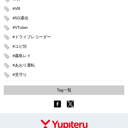
#VR
#5G通信
#VTuber
#ドライブレコーダー
#ユピ坊
#霧島レイ
#あおり運転
#見守り
Tag一覧