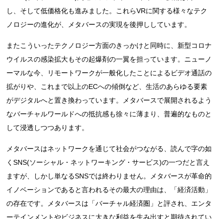
し、そして低価格化も進みました。これらVRに関する様々なテク
ノロジーの進化が、メタバースの実現を後押ししています。
またこういったテクノロジー方面のきっかけと同時に、新型コロナ
ウイルスの感染拡大もその起爆剤の一翼を担っています。ニューノ
ーマルな今、リモートワークが一般化したことによるビデオ通話の
拡がりや、これまで以上のECへの傾倒など、生活のあらゆる要素
がデジタルへと置き換わっています。メタバースで展開されるよう
なバーチャルワールドへの抵抗感も徐々に薄まり、普遍的なものと
して浸透しつつあります。
メタバースはネットワークを通じて社会がつながる、読んで字の如
くSNS(ソーシャル・ネットワーキング・サービス)の一つだと言え
ますが、しかし単なるSNSでは終わりません。メタバースが革命的
イノベーションであると言われるその最大の理由は、「経済活動」
の存在です。メタバースは「バーチャル経済圏」と評され、エンタ
ーテインメントやビジネスに大きな利益を生み出すと期待されてい