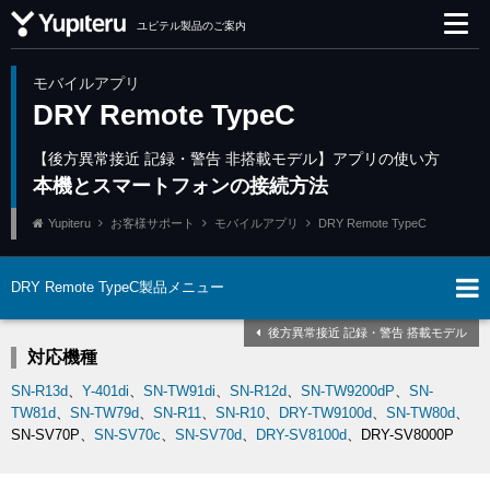
ユピテル製品のご案内
モバイルアプリ
DRY Remote TypeC
【後方異常接近 記録・警告 非搭載モデル】アプリの使い方
本機とスマートフォンの接続方法
Yupiteru
お客様サポート
モバイルアプリ
DRY Remote TypeC
DRY Remote TypeC製品メニュー
後方異常接近 記録・警告 搭載モデル
対応機種
SN-R13d
、
Y-401di
、
SN-TW91di
、
SN-R12d
、
SN-TW9200dP
、
SN-
TW81d
、
SN-TW79d
、
SN-R11
、
SN-R10
、
DRY-TW9100d
、
SN-TW80d
、
SN-SV70P、
SN-SV70c
、
SN-SV70d
、
DRY-SV8100d
、DRY-SV8000P