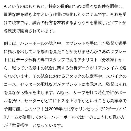
AIというのはもともと、特定の目的のために様々な条件を調整し、
最適な解を導き出すという作業に特化したシステムです。それを受
けて現在では、試合の行方を左右するようなAIを搭載したソフトが
各競技で開発されています。
例えば、バレーボールの試合中、タブレットを手にした監督が選手
に指示を出している場面を見たことがありませんか？あのタブレッ
トにはデータ分析の専門スタッフであるアナリスト（分析家）か
ら、戦っている最中の試合に関する分析データがリアルタイムで送
られています。その試合におけるアタックの決定率や、スパイクの
コース、セッターの配球などがタブレットに表示され、監督はそれ
を見ながら指示を出します。AIなら、サーブを打つ時点で誰がボー
ルを拾い、セッターがどこにトスを上げるかということも高確率で
予測可能。このソフトは2008年の北京オリンピックで22チーム中2
0チームが使用しており、バレーボールではすでにこうした戦い方
が「世界標準」となっています。