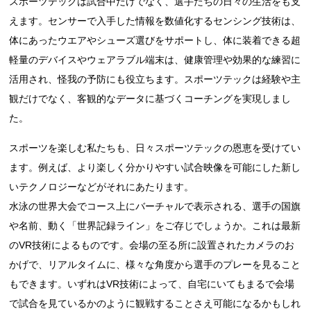
スポーツテックは試合中だけでなく、選手たちの日々の生活をも支
えます。センサーで入手した情報を数値化するセンシング技術は、
体にあったウエアやシューズ選びをサポートし、体に装着できる超
軽量のデバイスやウェアラブル端末は、健康管理や効果的な練習に
活用され、怪我の予防にも役立ちます。スポーツテックは経験や主
観だけでなく、客観的なデータに基づくコーチングを実現しまし
た。
スポーツを楽しむ私たちも、日々スポーツテックの恩恵を受けてい
ます。例えば、より楽しく分かりやすい試合映像を可能にした新し
いテクノロジーなどがそれにあたります。
水泳の世界大会でコース上にバーチャルで表示される、選手の国旗
や名前、動く「世界記録ライン」をご存じでしょうか。これは最新
のVR技術によるものです。会場の至る所に設置されたカメラのお
かげで、リアルタイムに、様々な角度から選手のプレーを見ること
もできます。いずれはVR技術によって、自宅にいてもまるで会場
で試合を見ているかのように観戦することさえ可能になるかもしれ