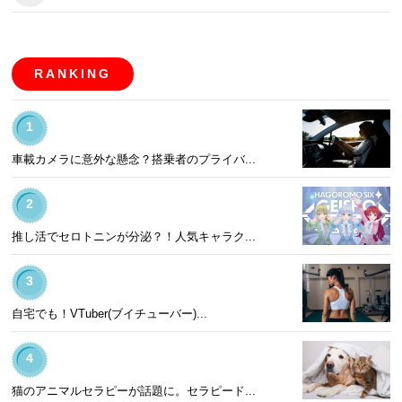
RANKING
1
車載カメラに意外な懸念？搭乗者のプライバ...
2
推し活でセロトニンが分泌？！人気キャラク...
3
自宅でも！VTuber(ブイチューバー)...
4
猫のアニマルセラピーが話題に。セラピード...