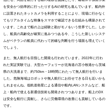
を安全かつ効率的に行ったりするAIの研究も進んでいます。船内外
に設置されたネットカメラを利用することにより、現場に行かなく
てもリアルタイムな映像をスマホで確認できる仕組みも構築されて
います。これまで船の上は経験と勘がモノをいう世界でした。しか
し、船員の高齢化が確実に進みつつある今、こうした新しいシステ
ムがベテランの船員に代わって的確な判断を行う場面も増えていく
でしょう。
また、無人航行を目指した開発も行われています。2022年に行わ
れた実証実験では、大型カーフェリーが北海道の苫小牧港から茨城
県の大洗港まで、約750km・18時間にわたって無人航行を行いま
した。危険海域はロボットや無人航行にお任せできる日も近いかも
しれませんね。低軌道衛星による通信や船内LANシステムなど、船
上・船内で使える新通信技術も開発されつつあります。船上のDX
は安全な航行に貢献し、さらに労働環境の改善にも貢献しているの
です。