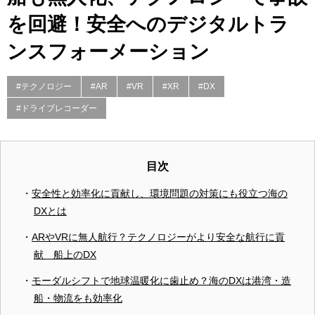
を回避！安全へのデジタルトラ
ンスフォーメーション
#テクノロジー
#AR
#VR
#XR
#DX
#ドライブレコーダー
目次
安全性と効率化に貢献し、環境問題の対策にも役立つ海の
DXとは
ARやVRに無人航行？テクノロジーがより安全な航行に貢
献 船上のDX
モーダルシフトで地球温暖化に歯止め？海のDXは港湾・造
船・物流をも効率化