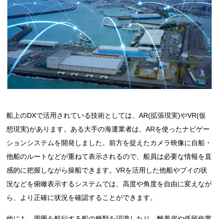
船上のDXで活用されている技術としては、AR(拡張現実)やVR(仮
想現実)があります。ある大手の海運業者は、ARを使ったナビゲー
ションシステムを開発しました。前方を捉えたカメラ映像に自船・
他船のルートなどが重ねて表示されるので、船員は必要な情報を直
感的に把握しながら操船できます。VRを活用した他船やブイの状
況などを俯瞰表示するシステムでは、高度や角度を自由に変えなが
ら、より正確に状況を確認することができます。
他にも、周囲を航行する船の種類を認識したり、離着岸や係留作業