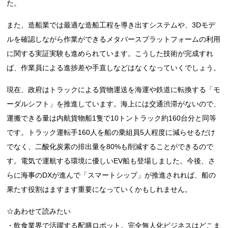
た。
また、造船業では最適な造船工程を導き出すシステムや、3Dモデ
ルを確認しながら作業ができるメタバースプラットフォームの利用
に関する実証実験も進められています。こうした技術が完成すれ
ば、作業員による進捗差や手直しなどはなくなっていくでしょう。
現在、政府はトラックによる貨物運送を海運や鉄道に転換する「モ
ーダルシフト」を推進しています。海上には交通渋滞がないので、
運搬できる量は内航貨物船1隻で10トントラック約160台分と同等
です。トラック運転手160人を船の乗組員5人程度に減らせるだけ
でなく、二酸化炭素の排出量を80%も削減することができるので
す。電気で運航する環境に優しいEV船も登場しました。今後、さ
らに海事のDXが進んで「スマートシップ」が推進されれば、船の
果たす役割はますます重要になっていくかもしれません。
☆あわせて読みたい
・
飲食業界で活躍する配膳ロボット。完全無人化ビジネスはどこま