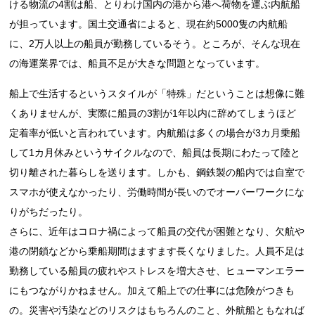
ける物流の4割は船、とりわけ国内の港から港へ荷物を運ぶ内航船
が担っています。国土交通省によると、現在約5000隻の内航船
に、2万人以上の船員が勤務しているそう。ところが、そんな現在
の海運業界では、船員不足が大きな問題となっています。
船上で生活するというスタイルが「特殊」だということは想像に難
くありませんが、実際に船員の3割が1年以内に辞めてしまうほど
定着率が低いと言われています。内航船は多くの場合が3カ月乗船
して1カ月休みというサイクルなので、船員は長期にわたって陸と
切り離された暮らしを送ります。しかも、鋼鉄製の船内では自室で
スマホが使えなかったり、労働時間が長いのでオーバーワークにな
りがちだったり。
さらに、近年はコロナ禍によって船員の交代が困難となり、欠航や
港の閉鎖などから乗船期間はますます長くなりました。人員不足は
勤務している船員の疲れやストレスを増大させ、ヒューマンエラー
にもつながりかねません。加えて船上での仕事には危険がつきも
の。災害や汚染などのリスクはもちろんのこと、外航船ともなれば