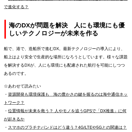
で進化する？
海のDXが問題を解決 人にも環境にも優
しいテクノロジーが未来を作る
船で、港で、造船所で進むDX。最新テクノロジーの導入により、
船上はより安全で生産的な場所になろうとしています。様々な課題
を解決するDXが、人にも環境にも配慮された航行を可能にしつつ
あるのです。
☆あわせて読みたい
・
資源開発も環境保護も 海の豊かさの鍵を握るのは海中通信ネッ
トワーク？
・
位置情報が未来を救う？ 人やモノを追うGPSで「DX推進」に何
が起きるか
・
スマホのプラチナバンドはどう違う？4G/LTEや5Gとの関連は？