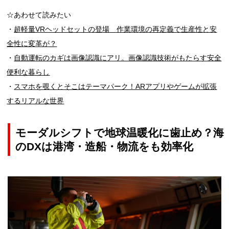
☆あわせて読みたい
・
超軽量VRヘッドセットの登場 作業環境の再定義で生産性と安
全性に変革が？
・
自動運転のカギは画像認識にアリ。画像認識技術がもたらす安全
便利な暮らし
・
スマホを覗くとそこはテーマパーク！ARアプリやゲームが拡張
するリアルな世界
モーダルシフトで地球温暖化に歯止め？海
のDXは港湾・造船・物流をも効率化