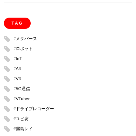
TAG
#メタバース
#ロボット
#IoT
#AR
#VR
#5G通信
#VTuber
#ドライブレコーダー
#ユピ坊
#霧島レイ