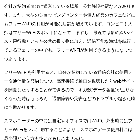
会社が契約者向けに運営している場所、公共施設や駅などがありま
す。また、大型のショッピングセンターや個人経営のカフェなどに
もフリーWi-Fiの利用が可能な店舗が増えています。コンビニも大
抵はフリーWi-Fiスポットになっていますし、最近では新幹線やバ
ス・飛行機といった公共の乗り物に加え、通信可能な海域を航行し
ているフェリーの中でも、フリーWi-Fiが利用できるようになりつ
つあります。
フリーWi-Fiを利用すると、自分が契約している通信会社の使用デ
ータ通信量を節約しつつ、高速接続で動画を視聴したりwebサイト
を閲覧したりすることができるので、ギガ数(データ容量)が足りな
くなった時はもちろん、通信障害や災害などのトラブルが起きた時
にも助かります。
スマホユーザーの中には自宅やオフィスではWi-Fi、外出時にはフ
リーWi-Fiをフル活用することにより、スマホのデータ使用料金は
最小限という方も多いかもしれませんね。