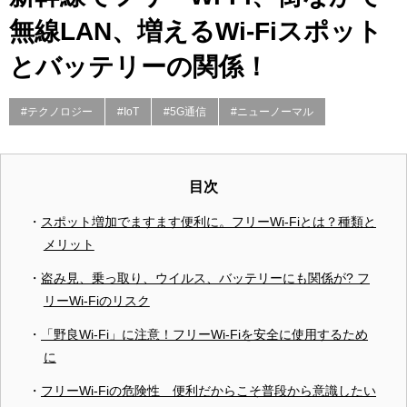
無線LAN、増えるWi-Fiスポット
とバッテリーの関係！
#テクノロジー
#IoT
#5G通信
#ニューノーマル
目次
スポット増加でますます便利に。フリーWi-Fiとは？種類と
メリット
盗み見、乗っ取り、ウイルス、バッテリーにも関係が? フ
リーWi-Fiのリスク
「野良Wi-Fi」に注意！フリーWi-Fiを安全に使用するため
に
フリーWi-Fiの危険性 便利だからこそ普段から意識したい