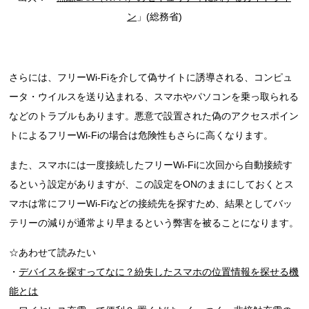
ン
」(総務省)
さらには、フリーWi-Fiを介して偽サイトに誘導される、コンピュ
ータ・ウイルスを送り込まれる、スマホやパソコンを乗っ取られる
などのトラブルもあります。悪意で設置された偽のアクセスポイン
トによるフリーWi-Fiの場合は危険性もさらに高くなります。
また、スマホには一度接続したフリーWi-Fiに次回から自動接続す
るという設定がありますが、この設定をONのままにしておくとス
マホは常にフリーWi-Fiなどの接続先を探すため、結果としてバッ
テリーの減りが通常より早まるという弊害を被ることになります。
☆あわせて読みたい
・
デバイスを探すってなに？紛失したスマホの位置情報を探せる機
能とは