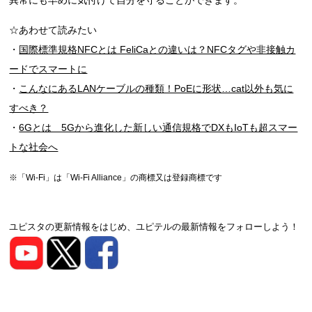
☆あわせて読みたい
・
国際標準規格NFCとは FeliCaとの違いは？NFCタグや非接触カ
ードでスマートに
・
こんなにあるLANケーブルの種類！PoEに形状…cat以外も気に
すべき？
・
6Gとは 5Gから進化した新しい通信規格でDXもIoTも超スマー
トな社会へ
※「Wi-Fi」は「Wi-Fi Alliance」の商標又は登録商標です
ユピスタの更新情報をはじめ、ユピテルの最新情報をフォローしよう！