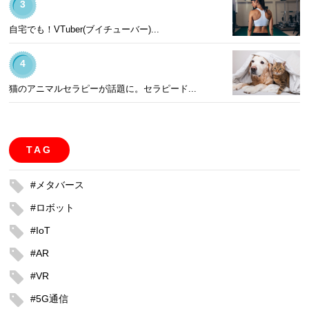
3
自宅でも！VTuber(ブイチューバー)...
4
猫のアニマルセラピーが話題に。セラピード...
TAG
#メタバース
#ロボット
#IoT
#AR
#VR
#5G通信