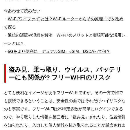
☆あわせて読みたい
・
Wi-Fi(ワイファイ)とは？Wi-Fiルーターからその原理までを改め
て探る
・
通信の遅延や混雑を解消 Wi-Fi7のメリットと実現可能な活用シ
ーンとは？
・
5Gをより便利に デュアルSIM、eSIM、DSDAって何？
盗み見、乗っ取り、ウイルス、バッテリ
ーにも関係が? フリーWi-Fiのリスク
とても便利なイメージがあるフリーWi-Fiですが、その一方で誰で
も接続できるということは、安全性の面ではそれだけハイリスクな
のも事実です。フリーWi-Fiは不特定多数が簡単にログインできる
ので、やり取りした情報を第三者に「盗み見」されたり、位置情報
を知られたり、入力した個人情報を抜き取られることが懸念されま