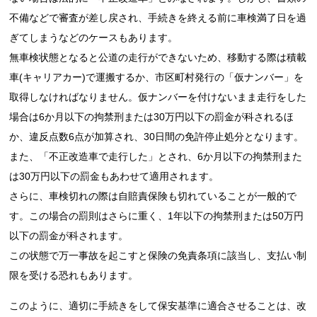
不備などで審査が差し戻され、手続きを終える前に車検満了日を過
ぎてしまうなどのケースもあります。
無車検状態となると公道の走行ができないため、移動する際は積載
車(キャリアカー)で運搬するか、市区町村発行の「仮ナンバー」を
取得しなければなりません。仮ナンバーを付けないまま走行をした
場合は6か月以下の拘禁刑または30万円以下の罰金が科されるほ
か、違反点数6点が加算され、30日間の免許停止処分となります。
また、「不正改造車で走行した」とされ、6か月以下の拘禁刑また
は30万円以下の罰金もあわせて適用されます。
さらに、車検切れの際は自賠責保険も切れていることが一般的で
す。この場合の罰則はさらに重く、1年以下の拘禁刑または50万円
以下の罰金が科されます。
この状態で万一事故を起こすと保険の免責条項に該当し、支払い制
限を受ける恐れもあります。
このように、適切に手続きをして保安基準に適合させることは、改