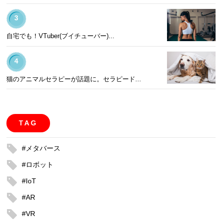
3
自宅でも！VTuber(ブイチューバー)...
4
猫のアニマルセラピーが話題に。セラピード...
TAG
#メタバース
#ロボット
#IoT
#AR
#VR