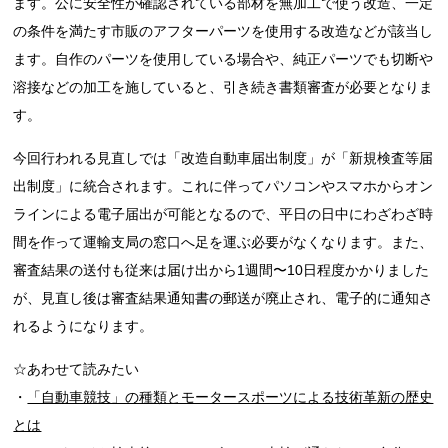
ます。公に安全性が確認されている部材を無加工で使う改造、一定
の条件を満たす市販のアフターパーツを使用する改造などが該当し
ます。自作のパーツを使用している場合や、純正パーツでも切断や
溶接などの加工を施していると、引き続き書類審査が必要となりま
す。
今回行われる見直しでは「改造自動車届出制度」が「新規検査等届
出制度」に統合されます。これに伴ってパソコンやスマホからオン
ラインによる電子届出が可能となるので、平日の日中にわざわざ時
間を作って運輸支局の窓口へ足を運ぶ必要がなくなります。また、
審査結果の送付も従来は届け出から1週間〜10日程度かかりました
が、見直し後は審査結果通知書の郵送が廃止され、電子的に通知さ
れるようになります。
☆あわせて読みたい
・
「自動車競技」の種類とモータースポーツによる技術革新の歴史
とは