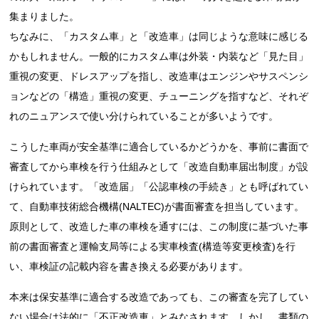
集まりました。
ちなみに、「カスタム車」と「改造車」は同じような意味に感じる
かもしれません。一般的にカスタム車は外装・内装など「見た目」
重視の変更、ドレスアップを指し、改造車はエンジンやサスペンシ
ョンなどの「構造」重視の変更、チューニングを指すなど、それぞ
れのニュアンスで使い分けられていることが多いようです。
こうした車両が安全基準に適合しているかどうかを、事前に書面で
審査してから車検を行う仕組みとして「改造自動車届出制度」が設
けられています。「改造届」「公認車検の手続き」とも呼ばれてい
て、自動車技術総合機構(NALTEC)が書面審査を担当しています。
原則として、改造した車の車検を通すには、この制度に基づいた事
前の書面審査と運輸支局等による実車検査(構造等変更検査)を行
い、車検証の記載内容を書き換える必要があります。
本来は保安基準に適合する改造であっても、この審査を完了してい
ない場合は法的に「不正改造車」とみなされます。しかし、書類の