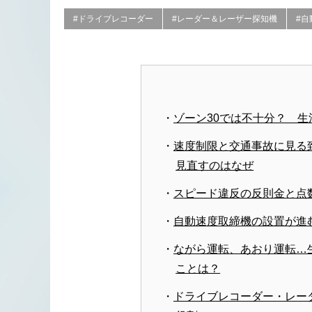
#ドライブレコーダー
#レーダー＆レーザー探知機
#自
ゾーン30では不十分？ 
速度制限と交通事故に見る致
見直すのはなぜ
スピード違反の反則金と点
自動速度取締機の設置が進
ながら運転、あおり運転…
ことは？
ドライブレコーダー・レー