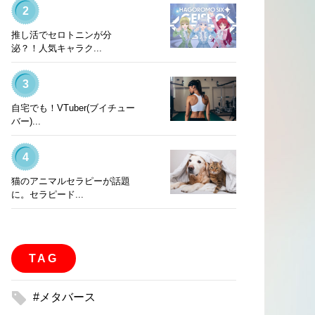
2
推し活でセロトニンが分
泌？！人気キャラク...
3
自宅でも！VTuber(ブイチュー
バー)...
4
猫のアニマルセラピーが話題
に。セラピード...
TAG
#メタバース