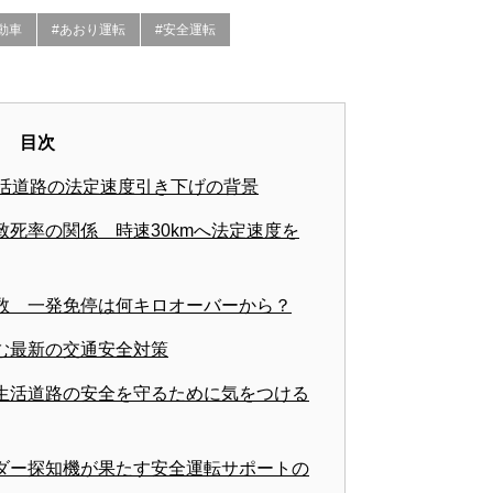
動車
#あおり運転
#安全運転
目次
生活道路の法定速度引き下げの背景
死率の関係 時速30kmへ法定速度を
数 一発免停は何キロオーバーから？
む最新の交通安全対策
生活道路の安全を守るために気をつける
ダー探知機が果たす安全運転サポートの