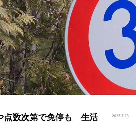
や点数次第で免停も 生活
2025.7.28