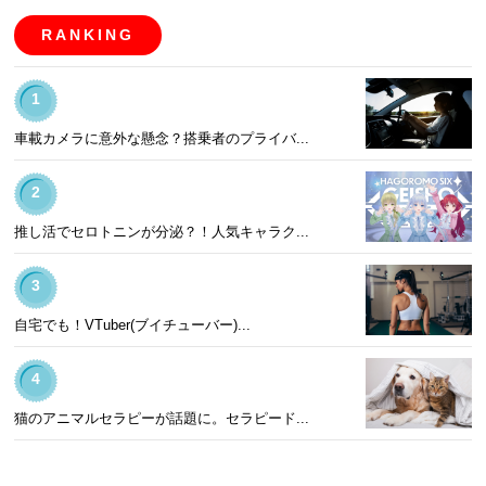
RANKING
1
車載カメラに意外な懸念？搭乗者のプライバ...
2
推し活でセロトニンが分泌？！人気キャラク...
3
自宅でも！VTuber(ブイチューバー)...
4
猫のアニマルセラピーが話題に。セラピード...