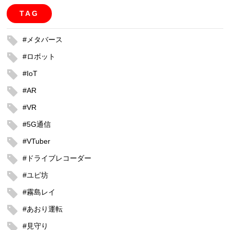
TAG
#メタバース
#ロボット
#IoT
#AR
#VR
#5G通信
#VTuber
#ドライブレコーダー
#ユピ坊
#霧島レイ
#あおり運転
#見守り