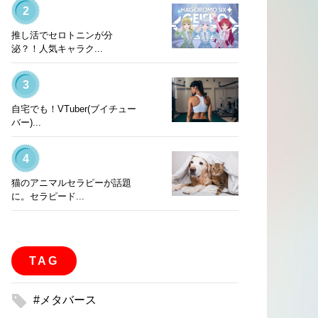
2
推し活でセロトニンが分
泌？！人気キャラク...
3
自宅でも！VTuber(ブイチュー
バー)...
4
猫のアニマルセラピーが話題
に。セラピード...
TAG
#メタバース