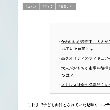
#ユピ坊
#羽衣6
#霧島レイ
かわいいが渋滞中 大人が
れている背景とは
高クオリティのフィギュア
大人がおもちゃ市場を後押
ツは？
ストレス社会の必需品？キ
これまで子ども向けとされていた趣味やコンテ