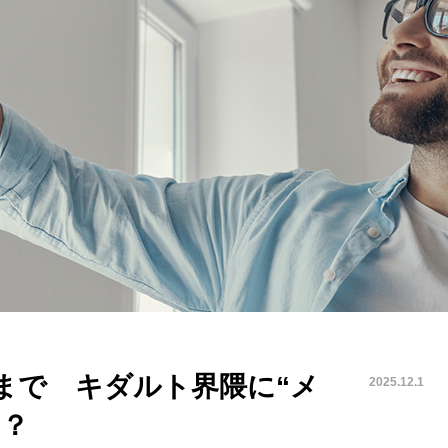
まで キダルト界隈に“メ
2025.12.1
”？