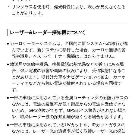
・
サングラスを使用時、偏光特性により、表示が見えなくなる
ことがあります。
レーザー&レーダー探知機について
●
カーロケーターシステムは、全国的に新システムへの移行が進
んでいます。新システムに移行した場合、カーロケ無線の警
報や識別、ベストパートナー機能は、はたらきません。
●
放送局や無線中継局、携帯電話の基地局などが近くにある場
合、強い電波の影響や周囲の状況により、受信状態になるこ
とがあります。取付けた車やナビゲーションの画面、カーオ
ーディオなどから強い電波が放射されている場合も同様で
す。
●
一部の車種に採用されている金属コーティングの耐熱ガラスの
なかには、電波の透過率が低く衛星からの電波を受信できな
いため、GPS測位ができず、GPSボイス警告がされない場合
や、取締レーダー波の探知距離が短くなる場合があります。
●
一部の車種に採用されているUVカットや、IRカットガラスの
なかには、レーザー光の透過率が低く取締レーザー光の探知