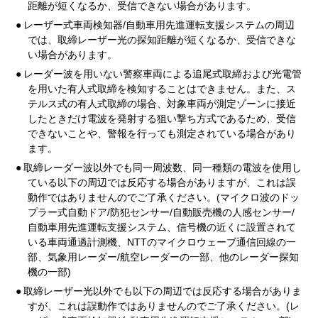
距離が短くなるか、受信できない場合があります。
●
レーザー式車両検知器/自動車用先進運転支援システムの周辺
では、取締レーザー光の探知距離が短くなるか、受信できな
い場合があります。
●
レーダー波を用いない警察車両による追尾式取締および光電管
を用いた有人式取締を検知することはできません。また、ス
テルス式の有人式取締の場合、対象車両が測定ゾーンに接近
したときだけ電波を発射する狙い撃ち方式であるため、受信
できないことや、警報を行っても測定されている場合があり
ます。
●
取締レーダー波以外でも同一周波数、同一種類の電波を使用し
ている以下の周辺では反応する場合がありますが、これは誤
動作ではありませんのでご了承ください。(マイクロ波のドッ
プラー式自動ドア/防犯センサー/自動販売機の人感センサー/
自動車用先進運転支援システム、信号機の近くに設置されて
いる車両通過計測機、NTTのマイクロウェーブ通信回線の一
部、気象用レーダー/航空レーダーの一部、他のレーダー探知
機の一部)
●
取締レーザー光以外でも以下の周辺では反応する場合がありま
すが、これは誤動作ではありませんのでご了承ください。(レ