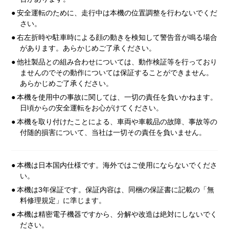
●
安全運転のために、走行中は本機の位置調整を行わないでくだ
さい。
●
右左折時や駐車時による顔の動きを検知して警告音が鳴る場合
があります。あらかじめご了承ください。
●
他社製品との組み合わせについては、動作検証等を行っており
ませんのでその動作については保証することができません。
あらかじめご了承ください。
●
本機を使用中の事故に関しては、一切の責任を負いかねます。
日頃からの安全運転をお心がけてください。
●
本機を取り付けたことによる、車両や車載品の故障、事故等の
付随的損害について、当社は一切その責任を負いません。
●
本機は日本国内仕様です。海外ではご使用にならないでくださ
い。
●
本機は3年保証です。保証内容は、同梱の保証書に記載の「無
料修理規定」に準じます。
●
本機は精密電子機器ですから、分解や改造は絶対にしないでく
ださい。