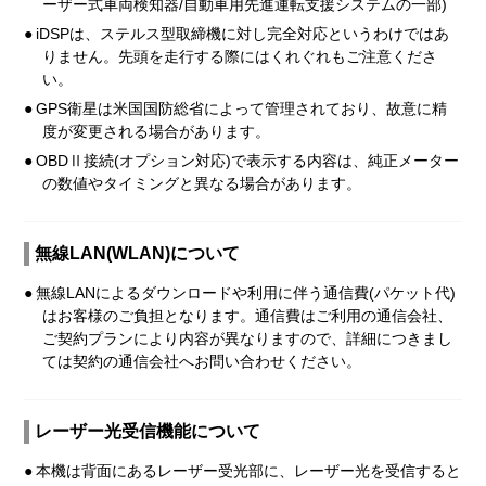
ーザー式車両検知器/自動車用先進運転支援システムの一部)
●
iDSPは、ステルス型取締機に対し完全対応というわけではあ
りません。先頭を走行する際にはくれぐれもご注意くださ
い。
●
GPS衛星は米国国防総省によって管理されており、故意に精
度が変更される場合があります。
●
OBDⅡ接続(オプション対応)で表示する内容は、純正メーター
の数値やタイミングと異なる場合があります。
無線LAN(WLAN)について
●
無線LANによるダウンロードや利用に伴う通信費(パケット代)
はお客様のご負担となります。通信費はご利用の通信会社、
ご契約プランにより内容が異なりますので、詳細につきまし
ては契約の通信会社へお問い合わせください。
レーザー光受信機能について
●
本機は背面にあるレーザー受光部に、レーザー光を受信すると