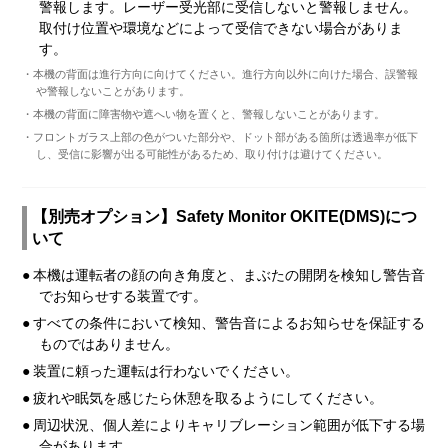
警報します。レーザー受光部に受信しないと警報しません。
取付け位置や環境などによって受信できない場合がありま
す。
・本機の背面は進行方向に向けてください。進行方向以外に向けた場合、誤警報
や警報しないことがあります。
・本機の背面に障害物や遮へい物を置くと、警報しないことがあります。
・フロントガラス上部の色がついた部分や、ドット部がある箇所は透過率が低下
し、受信に影響が出る可能性があるため、取り付けは避けてください。
【別売オプション】Safety Monitor OKITE(DMS)につ
いて
●
本機は運転者の顔の向き角度と、まぶたの開閉を検知し警告音
でお知らせする装置です。
●
すべての条件において検知、警告音によるお知らせを保証する
ものではありません。
●
装置に頼った運転は行わないでください。
●
疲れや眠気を感じたら休憩を取るようにしてください。
●
周辺状況、個人差によりキャリブレーション範囲が低下する場
合があります。