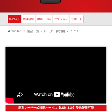
製品紹介
機能詳細
機能・仕様
オプション
サポート
Yupiteru
製品一覧
レーダー探知機
LS71a
新型レーザー式移動オービス【LSM-310】受信警報可能