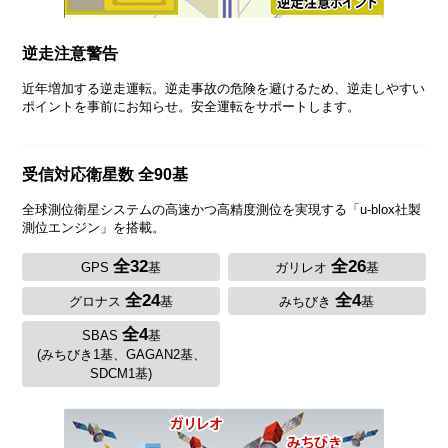
逆走注意警告
近年増加する逆走運転。逆走事故の危険を避けるため、逆走しやすい
ポイントを事前にお知らせ。安全運転をサポートします。
受信対応衛星数 全90基
全球測位衛星システムの高速かつ高精度測位を実現する「u-blox社製
測位エンジン」を搭載。
全32
全26
GPS
基
ガリレオ
基
全24
全4
グロナス
基
みちびき
基
全4
SBAS
基
(みちびき1基、GAGAN2基、
SDCM1基)