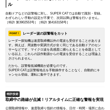
ル
自動ドアなどの誤警報に対し、SUPER CATでは自動で識別・登録。
わずらわしい手動の設定が不要で、次回以降は警報を行いません。
［特許 第3902553号］［特許 第4163158号］
レーダー波の誤警報をカット
POINT！
レーダー探知機は速度取締機以外の電波も受信することがありま
す。例えば、周波数や変調方式が全く同じである自動ドアのセン
サーなどです。マイクロ波を高感度に捕らえることを命題として
いる以上、これらの誤作動源からの電波を受信することは理論上
さけられません。
だから、誤警報低減機能が必要なのです。
SUPER CATは誤警報地点を手動操作することなく、自動的にキ
ャンセル登録。運転に集中できます。
特許技術
取締中の路線が点滅！リアルタイムに正確な警報を実現
公開取締情報や、速度取締り指針の情報を、日付・時間・場所に合わ