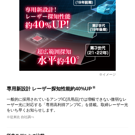
※イメージ
※
専用新設計 レーザー探知性能約40%UP
一般的に採用されているアンプIC(汎用品)では増幅できない微弱なレ
ーザー光に対応する「専用高利得アンプIC」を搭載。取締レーザー光
をいち早くお知らせします。
※従来比 自社調べ