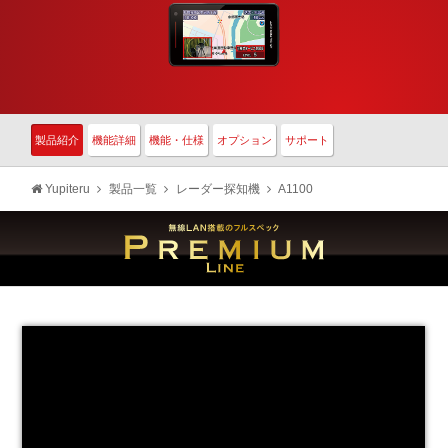
製品紹介
機能詳細
機能・仕様
オプション
サポート
Yupiteru
製品一覧
レーダー探知機
A1100