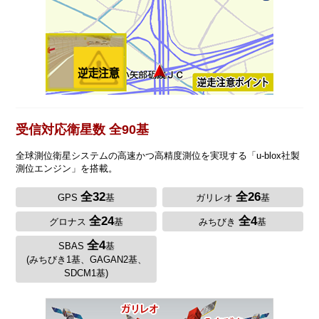
受信対応衛星数 全90基
全球測位衛星システムの高速かつ高精度測位を実現する「u-blox社製
測位エンジン」を搭載。
全32
全26
GPS
基
ガリレオ
基
全24
全4
グロナス
基
みちびき
基
全4
SBAS
基
(みちびき1基、GAGAN2基、
SDCM1基)