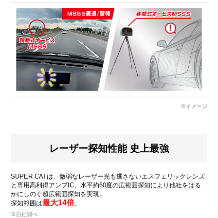
※イメージ
レーザー探知性能 史上最強
SUPER CATは、微弱なレーザー光も逃さないエスフェリックレンズ
と専用高利得アンプIC、水平約60度の広範囲探知により他社をはる
かにしのぐ超広範囲探知を実現。
最大14倍
探知範囲は
。
※自社調べ