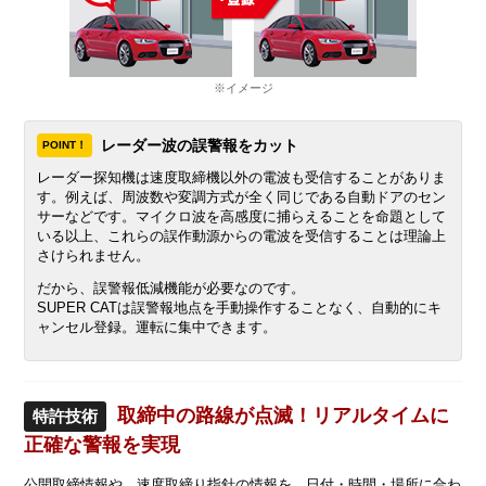
※イメージ
レーダー波の誤警報をカット
POINT！
レーダー探知機は速度取締機以外の電波も受信することがありま
す。例えば、周波数や変調方式が全く同じである自動ドアのセン
サーなどです。マイクロ波を高感度に捕らえることを命題として
いる以上、これらの誤作動源からの電波を受信することは理論上
さけられません。
だから、誤警報低減機能が必要なのです。
SUPER CATは誤警報地点を手動操作することなく、自動的にキ
ャンセル登録。運転に集中できます。
取締中の路線が点滅！リアルタイムに
特許技術
正確な警報を実現
公開取締情報や、速度取締り指針の情報を、日付・時間・場所に合わ